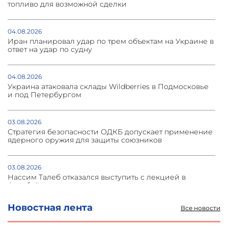
топливо для возможной сделки
04.08.2026
Иран планировал удар по трем объектам на Украине в
ответ на удар по судну
04.08.2026
Украина атаковала склады Wildberries в Подмосковье
и под Петербургом
03.08.2026
Стратегия безопасности ОДКБ допускает применение
ядерного оружия для защиты союзников
03.08.2026
Нассим Талеб отказался выступить с лекцией в
Азербайджане
Новостная лента
Все новости
31.07.2026
Сотрудничество и очереди – детали визита главы