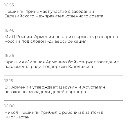
погрануправления СНБ Армении в Тбилиси
16:53
Пашинян принимает участие в заседании
Евразийского межправительственного совета
31.07.2026
Грузия развивается несмотря на внешние шоки и
вызовы – минэкономики Грузии
16:46
МИД России: Армении не стоит скрывать разворот от
России под словом «диверсификация»
31.07.2026
Трамп готов дать шанс переговорам с Ираном при
условии прекращения огня
16:36
Фракция «Сильная Армения» бойкотирует заседание
парламента ради поддержки Католикоса
16:15
СК Армении утверждает: Царукян и Арустамян
незаконно завладели долей партнера
16:00
Никол Пашинян прибыл с рабочим визитом в
Кыргызстан