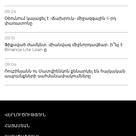
09:24
Օձունում կայացել է «Ճախրուկ» միջազգային 6-րդ
փառատոնը
09:16
Ֆիքսված ժամկետ, միանվագ միջնորդավճար․ ի՞նչ է
Binance Lite Loan-ը
09:04
Ռուբինյանն ու Մատվիենկոն քննարկել են հայկական
ապրանքների սահմանափակումները
ՎԵՐԼՈՒԾՈՒԹՅՈՒՆ
ՀԱՅԱՍՏԱՆ