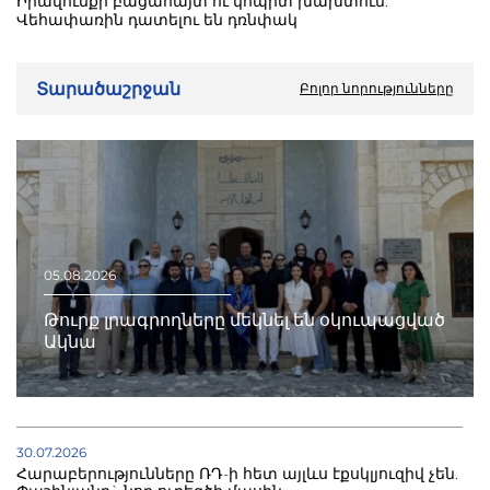
Իրավունքի բացահայտ ու կոպիտ խախտում.
Վեհափառին դատելու են դռնփակ
Տարածաշրջան
Բոլոր նորությունները
05.08.2026
Թուրք լրագրողները մեկնել են օկուպացված
Ակնա
30.07.2026
Հարաբերությունները ՌԴ-ի հետ այլևս էքսկլյուզիվ չեն.