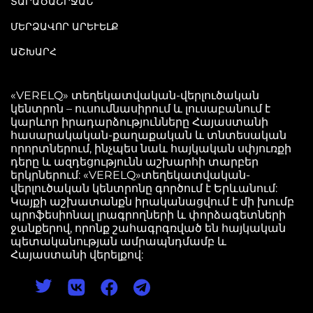
ՏԱՐԱԾԱՇՐՋԱՆ
ՄԵՐՁԱՎՈՐ ԱՐԵՒԵԼՔ
ԱՇԽԱՐՀ
«VERELQ» տեղեկատվական-վերլուծական
կենտրոն – ուսումնասիրում և լուսաբանում է
կարևոր իրադարձությունները Հայաստանի
հասարակական-քաղաքական և տնտեսական
որորտներում, ինչպես նաև հայկական սփյուռքի
դերը և ազդեցությունն աշխարհի տարբեր
երկրներում: «VERELQ»տեղեկատվական-
վերլուծական կենտրոնը գործում է Երևանում:
Կայքի աշխատանքն իրականացվում է մի խումբ
պրոֆեսիոնալ լրագրողների և փորձագետների
ջանքերով, որոնք շահագրգռված են հայկական
պետականության ամրապնդմամբ և
Հայաստանի վերելքով: