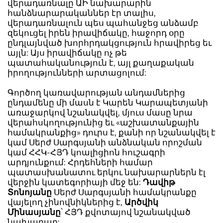
վերադառնալը ԱԻ նախարարին
հանձնարարականներ էր տալիս,
վերադառնալուն պես պահանջեց անձամբ
զեկուցել իրեն իրավիճակը, հաջորդ օրը
ընդլայնված խորհրդակցություն հրավիրեց եւ
այլն: Այս իրավիճակը ոչ թե
պատահականություն է, այլ քաղաքական
իրողությունների արտացոլում:
Գործող կառավարության անդամներից
ընդամենը մի մասն է Կարեն Կարապետյանի
առաջարկով նշանակվել, մյուս մասը նրա
վերահսկողությունից եւ «աշխատանքային
համակրանքից» դուրս է, քանի որ նշանակվել է
կամ Սերժ Սարգսյանի անձնական որոշման
կամ ՀՀԿ-ՀՅԴ կոալիցիոն հուշագրի
արդյունքում: Հրդեհների համար
պատասխանատու երկու նախարարներն էլ
վերջին կատեգորիայի մեջ են:
Դավիթ
Տոնոյանը
Սերժ Սարգսյանի համակրանքը
վայելող չինովնիկներից է,
Արծվիկ
Մինասյանը
՝ ՀՅԴ քվոտայով նշանակված
նախարար: