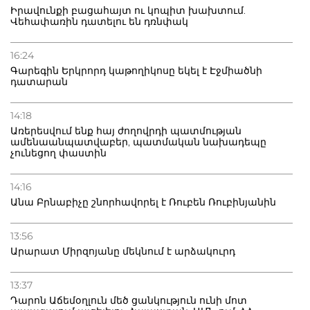
Իրավունքի բացահայտ ու կոպիտ խախտում.
Վեհափառին դատելու են դռնփակ
16:24
Գարեգին Երկրորդ կաթողիկոսը եկել է Էջմիածնի
դատարան
14:18
Առերեսվում ենք հայ ժողովրդի պատմության
ամենաանպատվաբեր, պատմական նախադեպը
չունեցող փաստին
14:16
Անա Բրնաբիչը շնորհավորել է Ռուբեն Ռուբինյանին
13:56
Արարատ Միրզոյանը մեկնում է արձակուրդ
13:37
Դարոն Աճեմօղլուն մեծ ցանկություն ունի մոտ