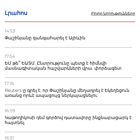
սկսում է պայքարը
Լրահոս
Բոլոր նորությունները
22.07.2026
Ուկրաինան հարվածել է Wildberries-ի պահեստներին,
14:53
տուժածներ կան
Փաշինյանը զանգահարել է Ալիևին
21.07.2026
Դատվածություն ունեցող միգրանտներին կարգելվի
17:54
բնակվել Ռուսաստանում
ԵՄ թե՞ ԵԱՏՄ. Ընտրությունը պետք է հիմնվի
մասնագիտական հաշվարկների վրա. փորձագետ
20.07.2026
Բաքվի բանտից գեներալ Մանուկյանը դիմել է
17:16
Փաշինյանին
Reuters-ը գրել է, որ Փաշինյանը մեղադրել է Եկեղեցուն
առանց որևէ ապացույց ներկայացնելու
16:59
Կաթողիկոսի դեմ գործով դատավորը ինքնաբացարկ է
հայտնել
16:51