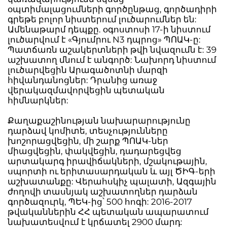
օպտիմալացումների գործընթաց, գործադիրի
գրեթե բոլոր նիստերում լուծարումներ են:
Ամենաթարմ դեպքը. օգոստոսի 17-ի նիստում
լուծարվում է «Գյումրու N3 դպրոց» ՊՈԱԿ-ը:
Պատճառն աշակերտների թվի նվազումն է: 39
աշխատող մնում է անգործ: Նախորդ նիստում
լուծարվեցին Արագածոտնի մարզի
հիվանդանոցներ: Դրանից առաջ
վերակազմավորվեցին պետական
հիմնարկներ:
Քաղաքաշինության նախարարությունը
դարձավ կոմիտե, տեսչությունները
խոշորացվեցին, մի շարք ՊՈԱԿ-ներ
միացվեցին, փակվեցին, դադարեցվեց
արտակարգ իրավիճակների, մշակութային,
սպորտի ու երիտասարդական և այլ ԾԻԳ-երի
աշխատանքը: Վերահսկիչ պալատի, Ազգային
ժողովի տասնյակ աշխատողներ դարձան
գործազուրկ, ՊԵԿ-ից՝ 500 հոգի: 2016-2017
թվականներին ՀՀ պետական ապարատում
նախատեսվում է կրճատել 2900 մարդ: