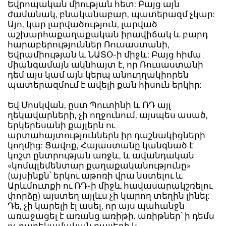
Եվրոպական միության հետ: Բայց այն
ժամանակ, բնականաբար, պատերազմ չկար:
Այո, կար լարվածություն, լարված
աշխարհաքաղաքական իրավիճակ և բարդ
հարաբերություններ Ռուսաստանի,
Եվրամիության և ՆԱՏՕ-ի միջև: Բայց հիմա
միանգամայն ակնհայտ է, որ Ռուսաստանի
դեմ այս կամ այն կերպ անուղղակիորեն
պատերազմում է ավելի քան հիսուն երկիր:
Եվ Մոսկվան, ըստ Պուտինի և ՌԴ այլ
ղեկավարների, չի ողջունում, այսպես ասած,
երկերեսանի քայլերն ու
արտահայտություններն իր դաշնակիցների
կողմից: Ցավոք, Հայաստանը կանգնած է
կոշտ ընտրության առջև, և ավանդական
«կոմպլեմենտար քաղաքականությունը»
(այսինքն՝ երկու աթոռի վրա նստելու և
Արևմուտքի ու ՌԴ-ի միջև հավասարակշռելու
փորձը) այստեղ այլևս չի կարող տեղին լինել:
Դե, չի կարելի էլ ասել, որ այս պահանջն
առաջացել է առանց առիթի. առիթներ՝ ի դեմս
ոչ բարեկամական քայլերի և