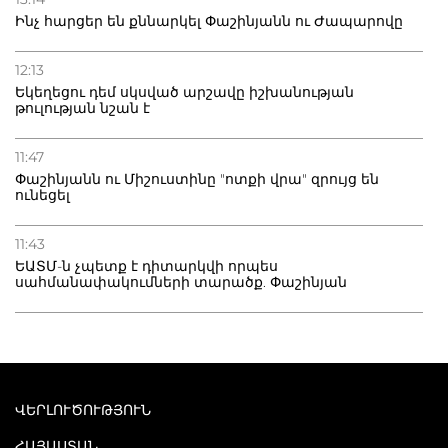
Ինչ հարցեր են քննարկել Փաշինյանն ու Ժապարովը
12:13
Եկեղեցու դեմ սկսված արշավը իշխանության
թուլության նշան է
11:47
Փաշինյանն ու Միշուստինը "ոտքի վրա" զրույց են
ունեցել
11:43
ԵԱՏՄ-ն չպետք է դիտարկվի որպես
սահմանափակումների տարածք. Փաշինյան
ՎԵՐԼՈՒԾՈՒԹՅՈՒՆ
ՀԱՅԱՍՏԱՆ