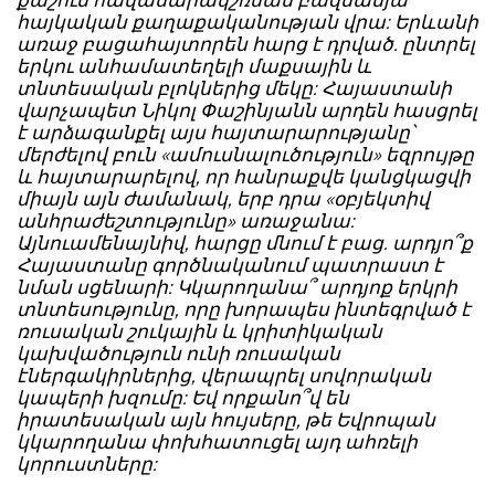
հայկական քաղաքականության վրա: Երևանի
առաջ բացահայտորեն հարց է դրված. ընտրել
երկու անհամատեղելի մաքսային և
տնտեսական բլոկներից մեկը: Հայաստանի
վարչապետ Նիկոլ Փաշինյանն արդեն հասցրել
է արձագանքել այս հայտարարությանը՝
մերժելով բուն «ամուսնալուծություն» եզրույթը
և հայտարարելով, որ հանրաքվե կանցկացվի
միայն այն ժամանակ, երբ դրա «օբյեկտիվ
անհրաժեշտությունը» առաջանա:
Այնուամենայնիվ, հարցը մնում է բաց. արդյո՞ք
Հայաստանը գործնականում պատրաստ է
նման սցենարի: Կկարողանա՞ արդյոք երկրի
տնտեսությունը, որը խորապես ինտեգրված է
ռուսական շուկային և կրիտիկական
կախվածություն ունի ռուսական
էներգակիրներից, վերապրել սովորական
կապերի խզումը: Եվ որքանո՞վ են
իրատեսական այն հույսերը, թե Եվրոպան
կկարողանա փոխհատուցել այդ ահռելի
կորուստները: