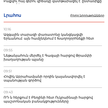
Բաքվու հայ գերու վիճակը վատթարացել է. ընտանիքը
լուր չունի
Լրահոս
Բոլոր նորությունները
27.07.2026
Մ-17 աշխարհի առաջնությունը Բաքվում. 5 հայ ըմբիշ
սկսում է պայքարը
10:16
Ազգային տարազի փառատոնը կանցկացվի
Երևանում. այն համընկնում է Խաղողօրհնեքի հետ
22.07.2026
Ուկրաինան հարվածել է Wildberries-ի պահեստներին,
տուժածներ կան
09:55
Նեթանյահուն մերժել է Գազայի հարցով Թրամփի
խաղաղության պլանը
21.07.2026
Դատվածություն ունեցող միգրանտներին կարգելվի
բնակվել Ռուսաստանում
09:51
Հովիկ Աբրահամյանի որդին կալանավորվել է
սպանության գործով
09:43
ՌԴ-ն հերքում է Բեռլինի հետ Ուկրաինայի հարցով
պաշտոնական բանակցությունները