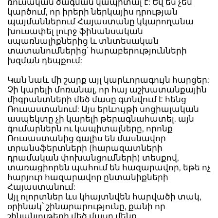
ռուսական ծագման կապիտալ է: Եվ ես չեմ
կարծում, որ իրերի ներկայիս դրության
պայմաններում Հայաստանը կկարողանա
խուսափել լուրջ ֆինանսական
սպառնալիքներից և տնտեսական
տատանումներից՝ հարաբերությունների
խզման դեպքում:
Կան նաև մի շարք այլ կարևորագույն հարցեր:
Չի կարելի մոռանալ, որ հայ աշխատանքային
միգրանտների մեծ մասը գտնվում է հենց
Ռուսաստանում: Այս երևույթի սոցիալական
ասպեկտը չի կարելի թերագնահատել. այն
գումարներն ու կապիտալները, որոնք
Ռուսաստանից գալիս են մասնավոր
տրանսֆերտների (հարազատների
դրամական փոխանցումների) տեսքով,
տառացիորեն պահում են հազարավոր, եթե ոչ
հարյուր հազարավոր ընտանիքների
Հայաստանում:
Այլ ոլորտներ ևս կհայտնվեն հարվածի տակ,
օրինակ՝ շինարարությունը, քանի որ
շինանյութերի մեծ մասը մենք,