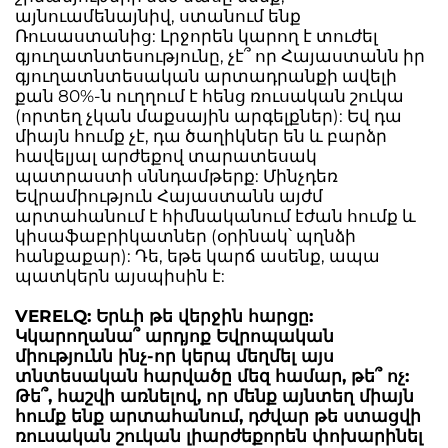
այնուամենայնիվ, ստանում ենք
Ռուսաստանից: Լրջորեն կարող է տուժել
գյուղատնտեսությունը, չէ՞ որ Հայաստանն իր
գյուղատնտեսական արտադրանքի ավելի
քան 80%-ն ուղղում է հենց ռուսական շուկա
(որտեղ չկան մաքսային արգելքներ): Եվ դա
միայն հումք չէ, դա ծաղիկներ են և բարձր
հավելյալ արժեքով տարատեսակ
պատրաստի սննդամթերք: Մինչդեռ
Եվրամիություն Հայաստանն այժմ
արտահանում է հիմնականում էժան հումք և
կիսաֆաբրիկատներ (օրինակ՝ պղնձի
հանքաքար): Դե, եթե կարճ ասենք, ապա
պատկերն այսպիսին է:
VERELQ: Երևի թե վերջին հարցը:
Կկարողանա՞ արդյոք Եվրոպական
միությունն ինչ-որ կերպ մեղմել այս
տնտեսական հարվածը մեզ համար, թե՞ ոչ:
Թե՞, հաշվի առնելով, որ մենք այնտեղ միայն
հումք ենք արտահանում, դժվար թե ստացվի
ռուսական շուկան լիարժեքորեն փոխարինել