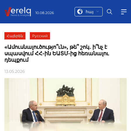
հայ
10.08.2026
Հայերեն
Русский
«Ամուսնալուծությո՞ւն», թե՞ շոկ․ ի՞նչ է
սպասվում ՀՀ-ին ԵԱՏՄ-ից հեռանալու
դեպքում
13.05.2026