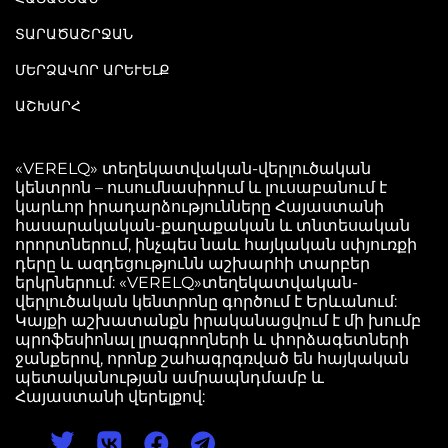
ՏԱՐԱԾԱՇՐՋԱՆ
ՄԵՐՁԱՎՈՐ ԱՐԵՒԵԼՔ
ԱՇԽԱՐՀ
«VERELQ» տեղեկատվական-վերլուծական
կենտրոն – ուսումնասիրում և լուսաբանում է
կարևոր իրադարձությունները Հայաստանի
հասարակական-քաղաքական և տնտեսական
որորտներում, ինչպես նաև հայկական սփյուռքի
դերը և ազդեցությունն աշխարհի տարբեր
երկրներում: «VERELQ»տեղեկատվական-
վերլուծական կենտրոնը գործում է Երևանում:
Կայքի աշխատանքն իրականացվում է մի խումբ
պրոֆեսիոնալ լրագրողների և փորձագետների
ջանքերով, որոնք շահագրգռված են հայկական
պետականության ամրապնդմամբ և
Հայաստանի վերելքով: