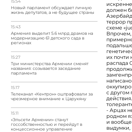
15:54
искренне
Новый парламент обсуждает личную
должен б
жизнь депутатов, а не будущее страны
Азербайд
террор пр
15:43
схеме «ju
Впрочем,
Армения выделит 5.6 млрд драмов на
модернизацию 61 детского сада в
примерно 
регионах
подальше 
генетиче
их почти 
15:27
распада 
Три министерства Армении сменят
названия: созывается заседание
продолжи
парламента
замгенпр
написано
оккупиро
15:17
с другом
Телеканал «Кентрон» оштрафовали за
действия.
чрезмерное внимание к Царукяну
толерант
- Арцах н
15:11
родном я
«Эльсети Армении» станут
и вообще,
госсобственностью и перейдут в
выдумки, 
концессионное управление