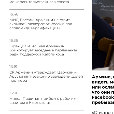
межправительственного совета
16:46
МИД России: Армении не стоит
скрывать разворот от России под
словом «диверсификация»
16:36
Фракция «Сильная Армения»
бойкотирует заседание парламента
ради поддержки Католикоса
16:15
СК Армении утверждает: Царукян и
Арустамян незаконно завладели долей
Армяне, 
партнера
видеть м
или осла
что они 
16:00
Facebook
Никол Пашинян прибыл с рабочим
пребыван
визитом в Кыргызстан
«Стыдно п