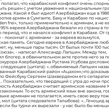
 полагал, что карабахский конфликт очень спорн
ыть решен с учетом уважения к национальным г
жана. Какой я был идиот! Азербайджан еще в 198
отив армян в Сумгаите, Баку и Карабахе по наци
den frei», только применительно к армянам, а не е
 95% евреев Азербайджана бежали из страны в то
период, что и начался конфликт в Карабахе. От г
- покончат с армянами - за евреев возьмутся,
ская память. Сегодня евреев в Азербайджане любя
нет, ну, меньше пары тысяч. От былых почти 100 ты
Союза», - написал Александр Лапшин. Между тем,
л блогер, в обвинительном акте против него за 
окурора Азербайджана Рустама Усубова дословн
 следующее (цитата): «..обвиняемый Лапшин назв
ванный Карабахский район «Ацахом»,что доказыв
 по Фейсбуку Сергеем Шахвердяном его сепарати
.. Показательно, что твердящий с утра до ночи пр
ность Азербайджан считает армянское название 
езаконным. То есть армянский язык вне закона, го
зыке армянам не полагается, иметь свою веру тож
 мол (цитата следователя Талыбова): «...Геноцид а
если бы турки их вырезали - у нас было бы меньш