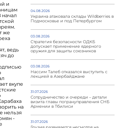
ый и
раницам
04.08.2026
8 начал
Украина атаковала склады Wildberries в
стской
Подмосковье и под Петербургом
вреям.
т же
03.08.2026
реха
Стратегия безопасности ОДКБ
допускает применение ядерного
т, ведь
оружия для защиты союзников
сяч до
подписью
03.08.2026
Нассим Талеб отказался выступить с
о
лекцией в Азербайджане
ал
ает вкупе
стские
31.07.2026
о
Сотрудничество и очереди – детали
Карабаха
визита главы погрануправления СНБ
Армении в Тбилиси
ворить на
е нельзя
рмян -
31.07.2026
е
Грузия развивается несмотря на