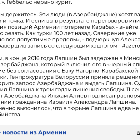
.». Геббельс нервно курит.
ы держитесь. Эти люди (в Азербайджане) хотят в
и точка. И если вы в результате переговоров ил
ия позиций Армении потеряете Карабах - знайте,
с резать. Как турки 100 лет назад. Озверение уже
о все допустимые пределы», - подчеркнул Алекс
завершив запись со следующим хэштэгом - #azer
, в конце 2016 года Лапшин был задержан в Минс
Азербайджана, который включил его в «черный сп
е без согласования с Баку Нагорно-Карабахской
ки. Генпрокуратура Белоруссии приняла решени
орить запрос Азербайджана и выдать Лапшина. Су
ил Лапшина к трем годам лишения свободы. 11 се
т Азербайджана Ильхам Алиев подписал распор
нии гражданина Израиля Александра Лапшина.
енно выяснилось, что в тюрьме Лапшина едва не
бийства.
 новости из Армении
В