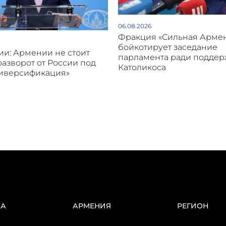
06.08.2026
Фракция «Сильная Арме
бойкотирует заседание
и: Армении не стоит
парламента ради подде
разворот от России под
Католикоса
диверсификация»
КА
АРМЕНИЯ
РЕГИОН