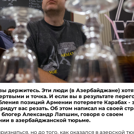
вы держитесь. Эти люди (в Азербайджане) хотя
ертвыми и точка. И если вы в результате перег
бления позиций Армении потеряете Карабах - з
придут вас резать. Об этом написал на своей ст
 блогер Александр Лапшин, говоря о своем
ии в азербайджанской тюрьме.
ризнаться, но до того, как оказался в азерской т