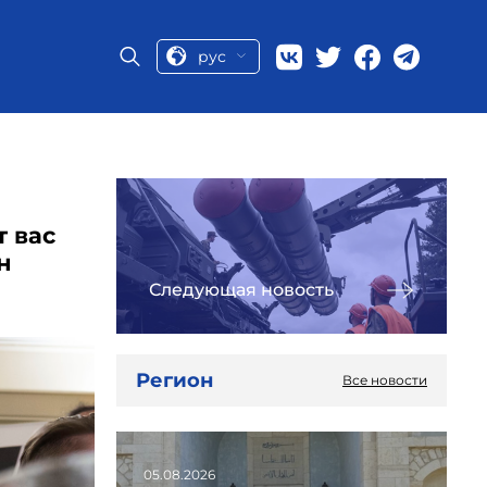
рус
т вас
н
Следующая новость
Регион
Все новости
05.08.2026