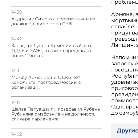
проблем..
14:59
Армяне, в
Андраник Симонян переназначен на
мертвыми 
должность директора СНБ
ослаблен
придут ва
превзошл
14:42
Лапшин, 
Запад требует от Армении выйти из
ОДКБ и ЕАЭС, а взамен предлагает
лишь "пончик"
Напомним
запросу 
посещени
14:31
Республи
Между Арменией и ОДКБ нет
удовлетв
конфликта: постпред России в
организации
приговор
президен
помилова
14:17
Одноврем
Шалва Папуашвили поздравил Рубена
до самоу
Рубиняна с избранием на должность
спикера парламента
Другие
14:02