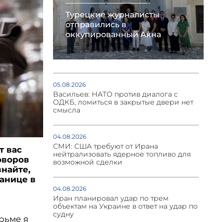
Турецкие журналисты
отправились в
оккупированный Акна
05.08.2026
Васильев: НАТО против диалога с
ОДКБ, ломиться в закрытые двери нет
смысла
04.08.2026
СМИ: США требуют от Ирана
т вас
нейтрализовать ядерное топливо для
оворов
возможной сделки
найте,
ранице в
04.08.2026
Иран планировал удар по трем
объектам на Украине в ответ на удар по
судну
юрьме я