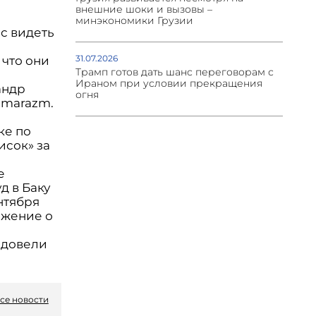
внешние шоки и вызовы –
минэкономики Грузии
ас видеть
и
31.07.2026
 что они
Трамп готов дать шанс переговорам с
Ираном при условии прекращения
андр
огня
omarazm.
ке по
исок» за
е
д в Баку
нтября
яжение о
 довели
се новости