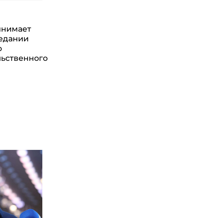
инимает
седании
о
ьственного