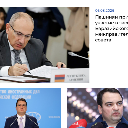
06.08.2026
Пашинян пр
участие в за
Евразийског
межправител
совета