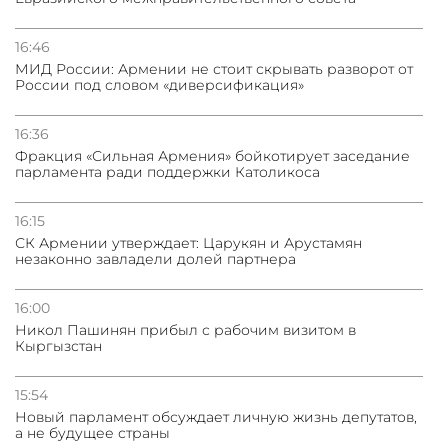
31.07.2026
Грузия развивается несмотря на внешние шоки и
вызовы – минэкономики Грузии
16:46
МИД России: Армении не стоит скрывать разворот от
России под словом «диверсификация»
31.07.2026
Трамп готов дать шанс переговорам с Ираном при
условии прекращения огня
16:36
Фракция «Сильная Армения» бойкотирует заседание
парламента ради поддержки Католикоса
16:15
СК Армении утверждает: Царукян и Арустамян
незаконно завладели долей партнера
16:00
Никол Пашинян прибыл с рабочим визитом в
Кыргызстан
15:54
Новый парламент обсуждает личную жизнь депутатов,
а не будущее страны