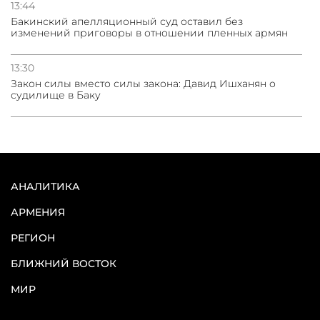
13:44
Бакинский апелляционный суд оставил без
изменений приговоры в отношении пленных армян
13:30
Закон силы вместо силы закона: Давид Ишханян о
судилище в Баку
АНАЛИТИКА
АРМЕНИЯ
РЕГИОН
БЛИЖНИЙ ВОСТОК
МИР