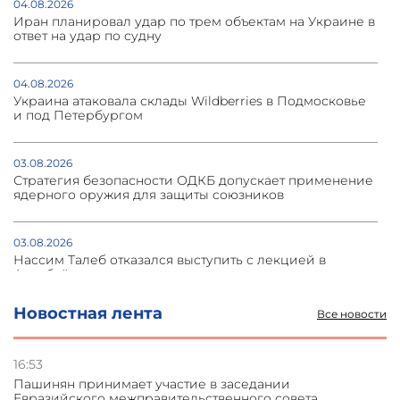
04.08.2026
Иран планировал удар по трем объектам на Украине в
ответ на удар по судну
04.08.2026
Украина атаковала склады Wildberries в Подмосковье
и под Петербургом
03.08.2026
Стратегия безопасности ОДКБ допускает применение
ядерного оружия для защиты союзников
03.08.2026
Нассим Талеб отказался выступить с лекцией в
Азербайджане
Новостная лента
Все новости
31.07.2026
Сотрудничество и очереди – детали визита главы
погрануправления СНБ Армении в Тбилиси
16:53
Пашинян принимает участие в заседании
Евразийского межправительственного совета