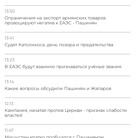
13:50
Oграничения на экспорт армянских товаров
провоцируют негатив к ЕАЭС - Пашинян
13:41
Судят Католикоса: день позора и предательства
13:23
В ЕАЭС будут взаимно признаваться учёные звания
13:14
Какие вопросы обсудили Пашинян и Жапаров
12:13
Кампания, начатая против Церкви - признак слабости
властей
11:47
Мишустин кратко пообщался с Пашиняном