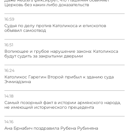
Даже Reuters фиксирует, что Пашинян обвиняет
Церковь без каких-либо доказательств
16:59
Судья по делу против Католикоса и епископов
объявил самоотвод
16:51
Вопиющее и грубое нарушение закона: Католикоса
будут судить за закрытыми дверьми
16:24
Католикос Гарегин Второй прибыл к зданию суда
Эчмиадзина
14:18
Самый позорный факт в истории армянского народа,
не имеющий исторического прецедента
14:16
Ана Брнабич поздравила Рубена Рубиняна