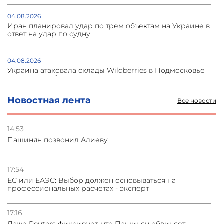
04.08.2026
Иран планировал удар по трем объектам на Украине в
ответ на удар по судну
04.08.2026
Украина атаковала склады Wildberries в Подмосковье
и под Петербургом
Новостная лента
Все новости
03.08.2026
Стратегия безопасности ОДКБ допускает применение
ядерного оружия для защиты союзников
14:53
Пашинян позвонил Алиеву
03.08.2026
Нассим Талеб отказался выступить с лекцией в
Азербайджане
17:54
ЕС или ЕАЭС: Выбор должен основываться на
профессиональных расчетах - эксперт
31.07.2026
Сотрудничество и очереди – детали визита главы
погрануправления СНБ Армении в Тбилиси
17:16