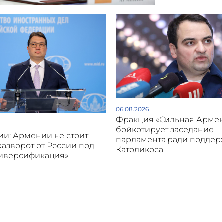
06.08.2026
Фракция «Сильная Арме
бойкотирует заседание
и: Армении не стоит
парламента ради подде
разворот от России под
Католикоса
диверсификация»