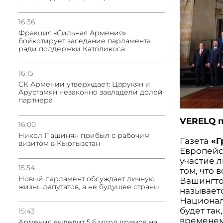
16:36
Фракция «Сильная Армения»
бойкотирует заседание парламента
ради поддержки Католикоса
16:15
СК Армении утверждает: Царукян и
Арустамян незаконно завладели долей
партнера
VERELQ п
16:00
Никол Пашинян прибыл с рабочим
Газета
«Г
визитом в Кыргызстан
Европейс
участие 
15:54
том, что 
Новый парламент обсуждает личную
Вашингто
жизнь депутатов, а не будущее страны
называет
Национа
будет так
15:43
временем
Армения выделит 5.6 млрд драмов на