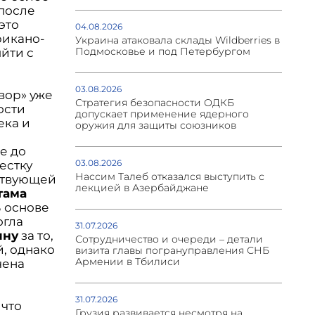
 после
это
04.08.2026
рикано-
Украина атаковала склады Wildberries в
Подмосковье и под Петербургом
йти с
03.08.2026
вор» уже
Стратегия безопасности ОДКБ
ости
допускает применение ядерного
ека и
оружия для защиты союзников
е до
03.08.2026
естку
Нассим Талеб отказался выступить с
тствующей
лекцией в Азербайджане
тама
В основе
огла
31.07.2026
яну
за то,
Сотрудничество и очереди – детали
, однако
визита главы погрануправления СНБ
Армении в Тбилиси
чена
31.07.2026
 что
Грузия развивается несмотря на