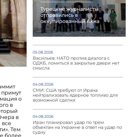
Турецкие журналисты
отправились в
оккупированный Акна
05.08.2026
Васильев: НАТО против диалога с
ОДКБ, ломиться в закрытые двери нет
смысла
04.08.2026
саммит
СМИ: США требуют от Ирана
 примут
нейтрализовать ядерное топливо для
мация о
возможной сделки
ого в
оторый
Вчера в
04.08.2026
Иран планировал удар по трем
 все
объектам на Украине в ответ на удар по
ти». Тем
судну
ые более