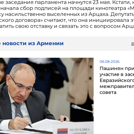
 заседания парламента начнутся 23 мая. Кстати, 
 начала сбор подписей на площади кинотеатра «
су насильственно выселенных из Арцаха. Депутат
кого договора» считают, что она инициировала э
тить свою отставку и связать это с вопросом Арца
 новости из Армении
В
06.08.2026
Пашинян пр
участие в за
Евразийског
межправител
совета