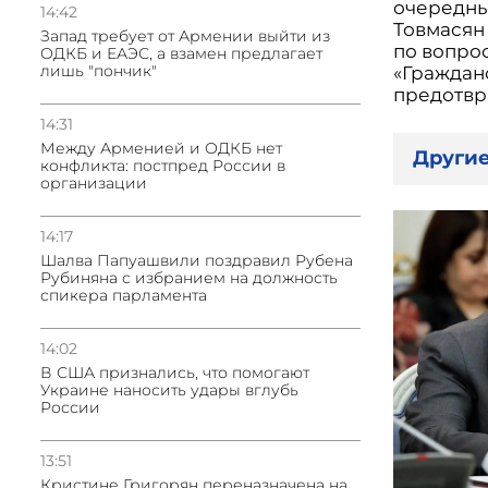
очередные
14:42
Товмасян
Запад требует от Армении выйти из
по вопро
ОДКБ и ЕАЭС, а взамен предлагает
лишь "пончик"
«Гражданс
предотвра
14:31
Между Арменией и ОДКБ нет
Другие
конфликта: постпред России в
организации
14:17
Шалва Папуашвили поздравил Рубена
Рубиняна с избранием на должность
спикера парламента
14:02
В США признались, что помогают
Украине наносить удары вглубь
России
13:51
Кристине Григорян переназначена на