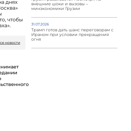
на днях
внешние шоки и вызовы –
Москва»
минэкономики Грузии
ы
то, чтобы
31.07.2026
ха».
Трамп готов дать шанс переговорам с
Ираном при условии прекращения
огня
се новости
инимает
седании
о
ьственного