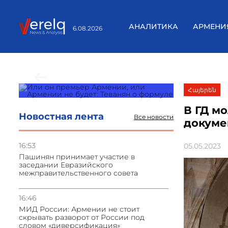
АНАЛИТИКА
АРМЕНИ
6.08.2026
Предыдущие новости
Հայերեն
В ГД м
Новостная лента
Все новости
докуме
16:53
05.05.2023
Пашинян принимает участие в
заседании Евразийского
межправительственного совета
16:46
МИД России: Армении не стоит
скрывать разворот от России под
словом «диверсификация»