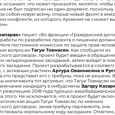
 осознают, что может произойти, молятся, чтобы
на не был подписан ни один документ, поскольку 
 за собой новую войну, открыв новый фронт в аме
ом конфликте, из которого Армения не сможет вы
ем».
рапарак»
пишет: «Во фракции «Гражданский дого
 работы по разработке проекта о лишении должн
теля постоянной комиссии по защите прав челов
ным вопросам
Тагуи Товмасян
. Как сообщили из
ского договора», проект будет введен в обращени
х четырехдневных заседаний, затем войдет в пов
го заседания. Проект разрабатывается в соотве
, с активным участием
Артура Ованнисяна и Рус
, а кто представит его с трибуны, пока не решено. 
 импичмента тот аргумент, что Тагуи Товмасян м
замечание кандидату в омбудсмены
Эдгару Казар
ал революцию 2018 года турецко-азербайджанской
а этого. Не исключается, что в проект будет вклю
литическая акция Тагуи Товмасян, по мнению
кого договора», заняв трибуну парламента, она
тствовала нормальному ходу заседания. Отметим,