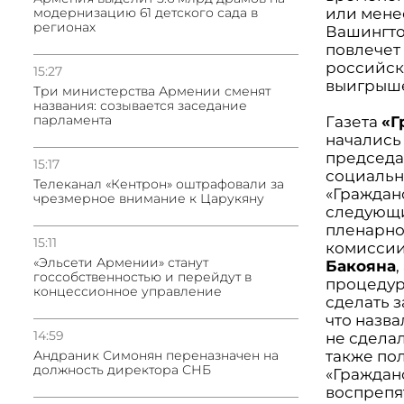
или менее
модернизацию 61 детского сада в
регионах
Вашингто
повлечет
российск
15:27
выигрыш
Три министерства Армении сменят
названия: созывается заседание
парламента
Газета
«Г
начались
председа
15:17
социаль
Телеканал «Кентрон» оштрафовали за
«Граждан
чрезмерное внимание к Царукяну
следующи
пленарно
15:11
комиссии
«Эльсети Армении» станут
Бакояна
госсобственностью и перейдут в
процедуры
концессионное управление
сделать 
что назв
14:59
не сделал
также по
Андраник Симонян переназначен на
должность директора СНБ
«Гражданс
воспрепя