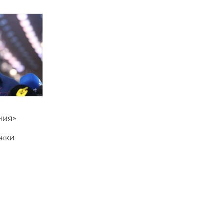
ния»
ржки