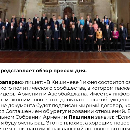
редставляет обзор прессы дня.
рапарак»
пишет: «В Кишиневе 1 июня состоится 
кого политического сообщества, в котором также
лидеры Армении и Азербайджана. Имеется инфор
возможно именно в этот день на основе обсужденн
не документа будет подписан мирный договор, к
ся Соглашением об урегулировании отношений. 
льном Собрании Армении
Пашинян
заявил: «Если
, я буду очень рад. Это не плохие, а хорошие новос
 те члены партии «Гражданский договор», котор