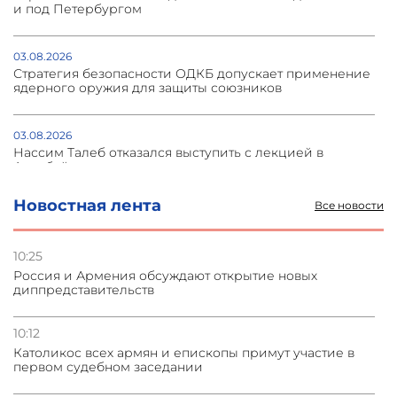
и под Петербургом
03.08.2026
Стратегия безопасности ОДКБ допускает применение
ядерного оружия для защиты союзников
03.08.2026
Нассим Талеб отказался выступить с лекцией в
Азербайджане
Новостная лента
Все новости
31.07.2026
Сотрудничество и очереди – детали визита главы
погрануправления СНБ Армении в Тбилиси
10:25
Россия и Армения обсуждают открытие новых
диппредставительств
31.07.2026
Грузия развивается несмотря на внешние шоки и
вызовы – минэкономики Грузии
10:12
Католикос всех армян и епископы примут участие в
первом судебном заседании
31.07.2026
Трамп готов дать шанс переговорам с Ираном при