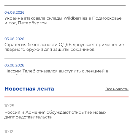
04.08.2026
Украина атаковала склады Wildberries в Подмосковье
и под Петербургом
03.08.2026
Стратегия безопасности ОДКБ допускает применение
ядерного оружия для защиты союзников
03.08.2026
Нассим Талеб отказался выступить с лекцией в
Азербайджане
Новостная лента
Все новости
31.07.2026
Сотрудничество и очереди – детали визита главы
погрануправления СНБ Армении в Тбилиси
10:25
Россия и Армения обсуждают открытие новых
диппредставительств
31.07.2026
Грузия развивается несмотря на внешние шоки и
вызовы – минэкономики Грузии
10:12