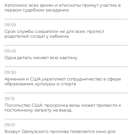
Католикос всех армян и епископы примут участие в
первом судебном заседании
31.07.2026
Трамп готов дать шанс переговорам с Ираном при
условии прекращения огня
09:59
Срок службы сократили не для всех: протест
родителей солдат у кабмина
09:45
Одна деталь меняет всю картину
09:30
Армения и США укрепляют сотрудничество в сфере
образования, культуры и спорта
09:15
Посольство США: просрочка визы может привести к
постоянному запрету на въезд
09:01
Вокруг Ормузского пролива появляется окно для