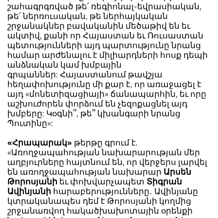
շահագրգռված թե՛ ռեգիոնալ-եվրասիական,
թե՛ ներռուսական, թե ներհայկական
շրջանակներ բավականին մեծաթիվ են եւ
ակտիվ, քանի որ Հայաստան եւ Ռուսաստան
պետությունների այդ պարտությունը նրանց
համար արժենալու է միլիարդների հոսք դեպի
անձնական կամ խմբային
գրպաններ: Հայաստանում թավշյա
հեղափոխությունը մի քար է, որ առաջացել է
այդ «մոնետիզացիայի» ճանապարհին, եւ որը
աշխուժորեն փորձում են չեզոքացնել այդ
խմբերը: Կօգնի՞, թե՞ կխանգարի նրանց
Պուտինը»:
«Հրապարակ»
թերթը գրում է.
«Առողջապահության նախարարության մեր
աղբյուրները հայտնում են, որ վերջերս լարվել
են առողջապահության նախարար
Արսեն
Թորոսյանի
եւ փոխվարչապետ
Տիգրան
Ավինյանի
հարաբերությունները․ Ավինյանը
կտրականապես դեմ է Թորոսյանի կողմից
շրջանառվող հակածխախոտային օրենքի