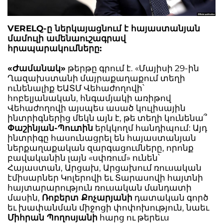
VERELQ-ը ներկայացնում է հայաստանյան
մամուլի ամենաուշագրավ
հրապարակումները:
«Ժամանակ»
թերթը գրում է. «Մայիսի 29-ին
Ղազախստանի մայրաքաղաքում տեղի
ունենալիք ԵԱՏՄ Վեհաժողովի՝
հոբելյանական, հնգամյակի առիթով
Վեհաժողովի այսպես ասած կուլիսային
ինտրիգներից մեկն այն է, թե տեղի կունենա՞
Փաշինյան-Պուտին
երկկողմ հանդիպում: Այդ
ինտրիգը հասունացրել են հայաստանյան
ներքաղաքական զարգացումները, որոնք
բավականին լայն «սփռում» ունեն՝
Հայաստան, Արցախ, Արցախում ռուսական
էմիսարներ Կոլերովի եւ Տարասովի հայտնի
հայտարարություն ռուսական մանդատի
մասին,
Ռոբերտ Քոչարյանի
դատական գործ
եւ խափանման միջոցի փոփոխություն, նաեւ
Միհրան Պողոսյանի
հարց ու թերեւս