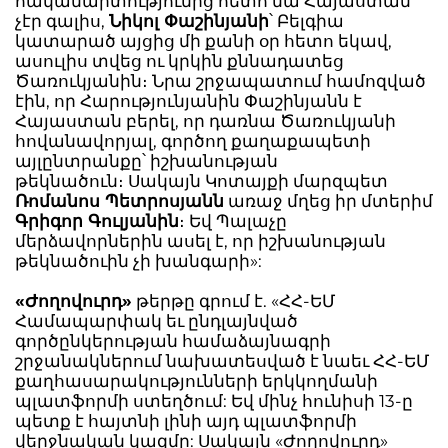
հակամարտությունից հետո նա Հայաստան
չէր գալիս,
Նիկոլ Փաշինյանի
՝ Բելգիա
կատարած այցից մի քանի օր հետո եկավ,
ասուլիս տվեց ու կրկին քննադատեց
Ծառուկյանին։ Նրա շրջապատում համոզված
էին, որ Հարությունյանին Փաշինյանն է
Հայաստան բերել, որ դառնա Ծառուկյանի
հովանավորյալ, գործող քաղաքապետի
այլընտրանքը՝ իշխանության
թեկնածուն։ Սակայն Կոտայքի մարզպետ
Ռոմանոս Պետրոսյանն
առաջ մղեց իր մտերիմ
Գրիգոր Գուլյանին
։ Եվ Պալաչը
մերձավորներին ասել է, որ իշխանության
թեկնածուին չի խանգարի»:
«Ժողովուրդ»
թերթը գրում է. «ՀՀ-ԵՄ
Համապարփակ եւ ընդլայնված
գործընկերության համաձայնագրի
շրջանակներում նախատեսված է նաեւ ՀՀ-ԵՄ
քաղհասարակությունների երկկողմանի
պլատֆորմի ստեղծում: Եվ մինչ հունիսի 13-ը
պետք է հայտնի լինի այդ պլատֆորմի
վերջնական կազմը: Սակայն «Ժողովուրդ»