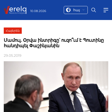
հայ
10.08.2026
Հայերեն
Մամուլ. Օրվա ինտրիգը՝ ուզո՞ւմ է Պուտինը
հանդիպել Փաշինյանին
29.05.2019