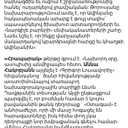
նախագծին եւ ուզում է շրջանառությունից
հանել՝ ուղարկելով լրամշակման: Թորոսյանը
նախարարությունում ասել է, որ Ավինյանը
հակապետական արարք է թույլ տալիս՝
սպասարկելով ծխախոտ արտադրողների եւ
«նարգիլե բարերի» սեփականատերերի շահը:
Նաեւ նշել է, որ ինքը վարչապետի
մակարդակով կբարձրացնի հարցը եւ կհաղթի
Ավինյանին»:
«Հրապարակ»
թերթը գրում է. «Նախորդ օրը,
ասուլիսից անմիջապես հետո,
Աննա
Հակոբյանն
այցելել է «Գրիգոր Լուսավորիչ»
հիվանդանոց` ծանր հիվանդությամբ`
աուտոիմունայով տառապող
նախազորակոչային տարիքի Լեւոն
Դավթյանին տեսության: Այցի ընթացքում
պարզվել է, որ բուժման համար 5 կուրս
բավականին թանկ դեղորայք` «Օտագամ» է
անհրաժեշտ, որի մի մասը հոգացել են
հարազատները, իսկ հիմա փող չկա
դեղորայքի նոր խմբաքանակ գնելու համար։
«Աննա Հակոբյանը հանձնարարեց