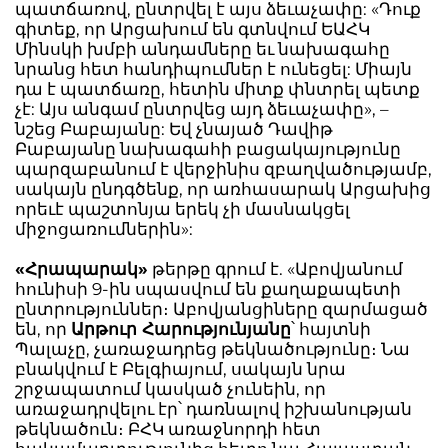
պատճառով, ընտրվել է այս ձեւաչափը: «Դուք
գիտեք, որ Արցախում են գտնվում ԵԱՀԿ
Մինսկի խմբի անդամները եւ նախագահը
նրանց հետ հանդիպումներ է ունեցել: Միայն
դա է պատճառը, հետին միտք փնտրել պետք
չէ: Այս անգամ ընտրվեց այդ ձեւաչափը», –
նշեց Բաբայանը: Եվ չնայած Դավիթ
Բաբայանը նախագահի բացակայությունը
պարզաբանում է վերջինիս զբաղվածությամբ,
սակայն ընդգծենք, որ առհասարակ Արցախից
որեւէ պաշտոնյա երեկ չի մասնակցել
միջոցառումներին»:
«Հրապարակ»
թերթը գրում է. «Աբովյանում
հունիսի 9-ին սպասվում են քաղաքապետի
ընտրություններ։ Աբովյանցիները զարմացած
են, որ
Արթուր Հարությունյանը
՝ հայտնի
Պալաչը, չառաջադրեց թեկնածությունը։ Նա
բնակվում է Բելգիայում, սակայն նրա
շրջապատում կասկած չունեին, որ
առաջադրվելու էր՝ դառնալով իշխանության
թեկնածուն։ ԲՀԿ առաջնորդի հետ