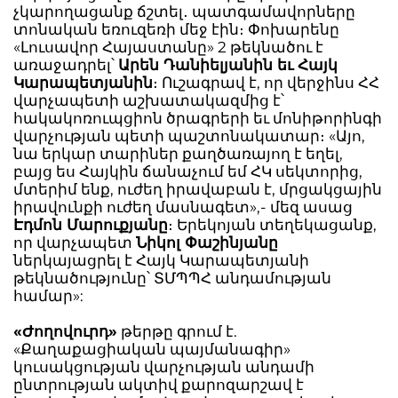
չկարողացանք ճշտել․ պատգամավորները
տոնական եռուզեռի մեջ էին։ Փոխարենը
«Լուսավոր Հայաստանը» 2 թեկնածու է
առաջադրել՝
Արեն Դանիելյանին եւ Հայկ
Կարապետյանին
։ Ուշագրավ է, որ վերջինս ՀՀ
վարչապետի աշխատակազմից է՝
հակակոռուպցիոն ծրագրերի եւ մոնիթորինգի
վարչության պետի պաշտոնակատար։ «Այո,
նա երկար տարիներ քաղծառայող է եղել,
բայց ես Հայկին ճանաչում եմ ՀԿ սեկտորից,
մտերիմ ենք, ուժեղ իրավաբան է, մրցակցային
իրավունքի ուժեղ մասնագետ»,- մեզ ասաց
Էդմոն Մարուքյանը
։ Երեկոյան տեղեկացանք,
որ վարչապետ
Նիկոլ Փաշինյանը
ներկայացրել է Հայկ Կարապետյանի
թեկնածությունը՝ ՏՄՊՊՀ անդամության
համար»:
«Ժողովուրդ»
թերթը գրում է.
«Քաղաքացիական պայմանագիր»
կուսակցության վարչության անդամի
ընտրության ակտիվ քարոզարշավ է