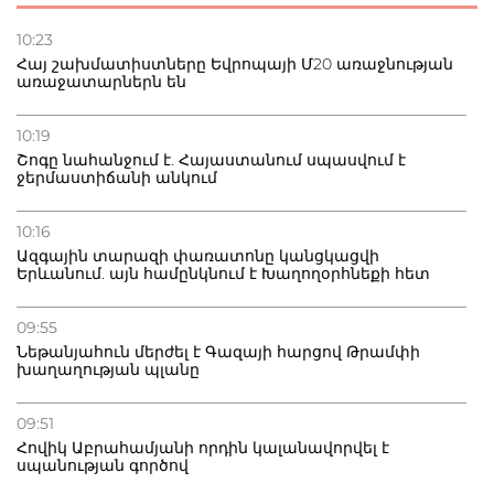
Մ-17 աշխարհի առաջնությունը Բաքվում. 5 հայ ըմբիշ
սկսում է պայքարը
10:23
Հայ շախմատիստները Եվրոպայի Մ20 առաջնության
առաջատարներն են
22.07.2026
Ուկրաինան հարվածել է Wildberries-ի պահեստներին,
տուժածներ կան
10:19
Շոգը նահանջում է. Հայաստանում սպասվում է
ջերմաստիճանի անկում
21.07.2026
Դատվածություն ունեցող միգրանտներին կարգելվի
բնակվել Ռուսաստանում
10:16
Ազգային տարազի փառատոնը կանցկացվի
Երևանում. այն համընկնում է Խաղողօրհնեքի հետ
09:55
Նեթանյահուն մերժել է Գազայի հարցով Թրամփի
խաղաղության պլանը
09:51
Հովիկ Աբրահամյանի որդին կալանավորվել է
սպանության գործով