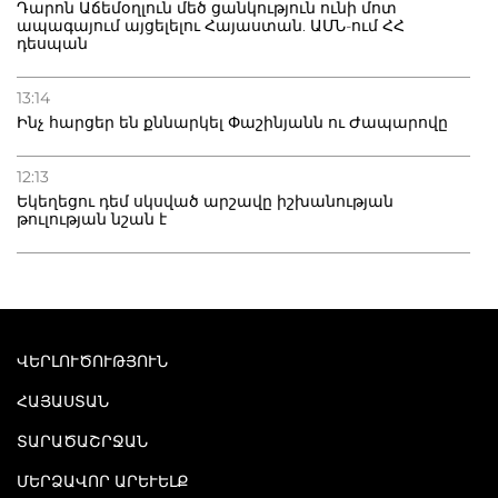
Դարոն Աճեմօղլուն մեծ ցանկություն ունի մոտ
ապագայում այցելելու Հայաստան. ԱՄՆ-ում ՀՀ
դեսպան
13:14
Ինչ հարցեր են քննարկել Փաշինյանն ու Ժապարովը
12:13
Եկեղեցու դեմ սկսված արշավը իշխանության
թուլության նշան է
ՎԵՐԼՈՒԾՈՒԹՅՈՒՆ
ՀԱՅԱՍՏԱՆ
ՏԱՐԱԾԱՇՐՋԱՆ
ՄԵՐՁԱՎՈՐ ԱՐԵՒԵԼՔ