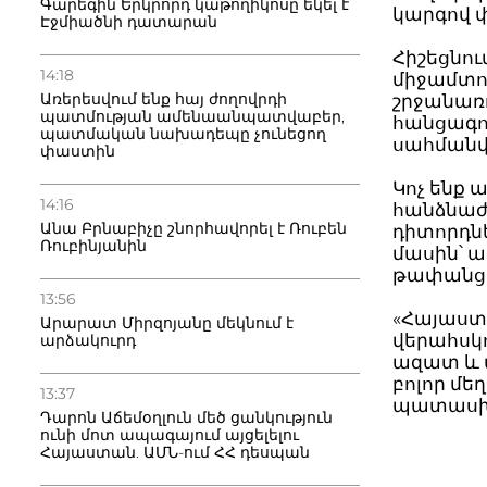
Գարեգին Երկրորդ կաթողիկոսը եկել է
կարգով 
Էջմիածնի դատարան
Հիշեցնո
14:18
միջամտու
Առերեսվում ենք հայ ժողովրդի
շրջանառ
պատմության ամենաանպատվաբեր,
հանցագո
պատմական նախադեպը չունեցող
սահման
փաստին
Կոչ ենք 
14:16
հանձնաժ
Անա Բրնաբիչը շնորհավորել է Ռուբեն
դիտորդն
Ռուբինյանին
մասին՝ 
թափանցի
13:56
«Հայաստ
Արարատ Միրզոյանը մեկնում է
վերահսկո
արձակուրդ
ազատ և 
բոլոր մ
13:37
պատասխ
Դարոն Աճեմօղլուն մեծ ցանկություն
ունի մոտ ապագայում այցելելու
Հայաստան. ԱՄՆ-ում ՀՀ դեսպան