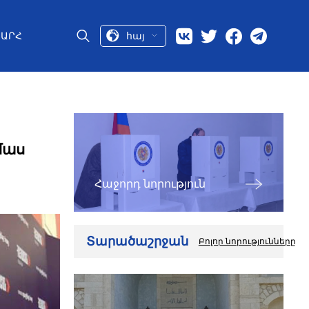
հայ
ԱՐՀ
մաս
Հաջորդ նորություն
Տարածաշրջան
Բոլոր նորությունները