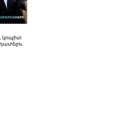
ւ կոպիտ
դատելու