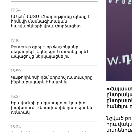
17:54
ԵՄ թե՞ ԵԱՏՄ. Ընտրությունը պետք է
հիմնվի մասնագիտական
հաշվարկների վրա. փորձագետ
17:16
Reuters-ը գրել է, որ Փաշինյանը
մեղադրել է Եկեղեցուն առանց որևէ
ապացույց ներկայացնելու
16:59
Կաթողիկոսի դեմ գործով դատավորը
ինքնաբացարկ է հայտնել
«Հայաստա
ընտրակա
16:51
ընտրատե
Իրավունքի բացահայտ ու կոպիտ
հանելու 
խախտում. Վեհափառին դատելու են
դռնփակ
Նշված բո
իրավակա
16:24
տեղեկու