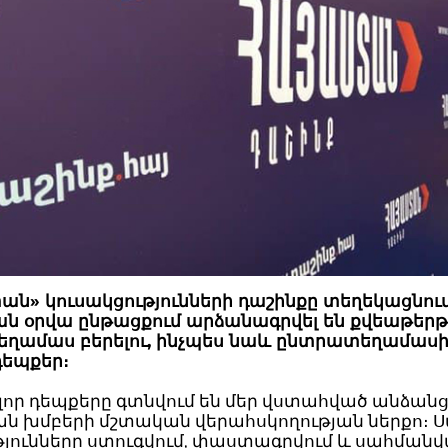
ն» կուսակցությունների դաշինքը տեղեկացնում 
ն օրվա ընթացքում արձանագրվել են քվեաթերթ
ղամաս բերելու, ինչպես նաև ընտրատեղամասից
դեպքեր։
լոր դեպքերը գտնվում են մեր վստահված անձանց
ն խմբերի մշտական վերահսկողության ներքո։
թյունները ստուգվում, փաստագրվում և սահման