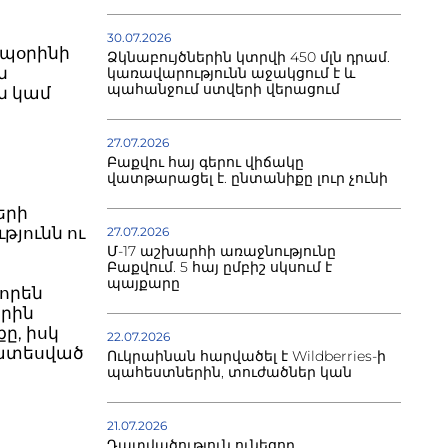
30.07.2026
ապօրինի
Ձկնաբույծներին կտրվի 450 մլն դրամ.
ն
կառավարությունն աջակցում է և
պահանջում ստվերի վերացում
ն կամ
27.07.2026
Բաքվու հայ գերու վիճակը
վատթարացել է. ընտանիքը լուր չունի
երի
յունն ու
27.07.2026
Մ-17 աշխարհի առաջնությունը
Բաքվում. 5 հայ ըմբիշ սկսում է
պայքարը
որեն
երին
ը, իսկ
22.07.2026
խատեսված
Ուկրաինան հարվածել է Wildberries-ի
պահեստներին, տուժածներ կան
21.07.2026
Դատվածություն ունեցող