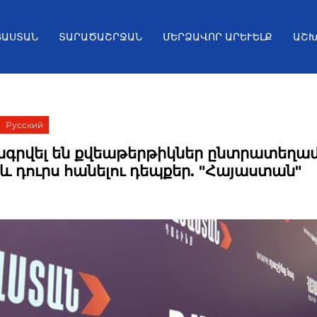
ՅԱՍՏԱՆ
ՏԱՐԱԾԱՇՐՋԱՆ
ՄԵՐՁԱՎՈՐ ԱՐԵՒԵԼՔ
ԱՇԽ
Русский
գրվել են քվեաթերթիկներ ընտրատեղա
 և դուրս հանելու դեպքեր. "Հայաստան"