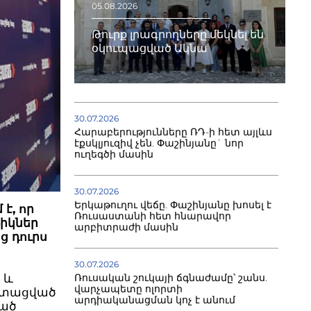
05.08.2026
Թուրք լրագրողները մեկնել են
օկուպացված Ակնա
30.07.2026
Հարաբերությունները ՌԴ-ի հետ այլևս
էքսկլյուզիվ չեն. Փաշինյանը` նոր
ուղեգծի մասին
30.07.2026
Երկաթուղու վեճը. Փաշինյանը խոսել է
է, որ
Ռուսաստանի հետ հնարավոր
իկներ
արբիտրաժի մասին
 դուրս
30.07.2026
 և
Ռուսական շուկայի ճգնաժամը՝ շանս.
վարչապետը ոլորտի
 Ստացված
արդիականացման կոչ է անում
ված