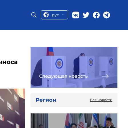
рус
ыноса
Следующая новость
Регион
Все новости