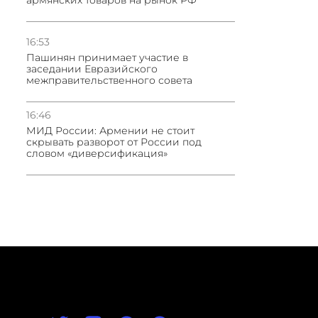
армянских товаров на рынок РФ
16:53
Пашинян принимает участие в
заседании Евразийского
межправительственного совета
16:46
МИД России: Армении не стоит
скрывать разворот от России под
словом «диверсификация»