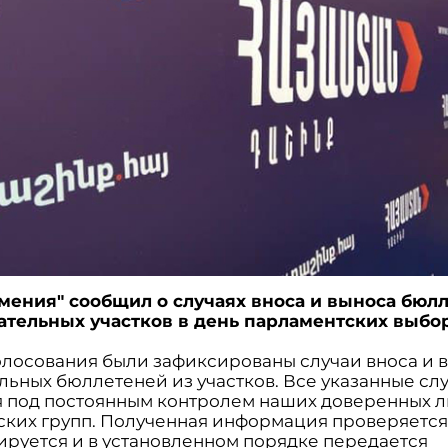
мения" сообщил о случаях вноса и выноса бюл
ательных участков в день парламентских выбо
голосования были зафиксированы случаи вноса и 
льных бюллетеней из участков. Все указанные сл
я под постоянным контролем наших доверенных л
ких групп. Полученная информация проверяется
ируется и в установленном порядке передается