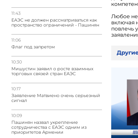
компетен
11:43
Любое не
ЕАЭС не должен рассматриваться как
включая 
пространство ограничений - Пашинян
повлечь у
заявлени
11:06
Флаг под запретом
Другие
10:30
Мишустин заявил о росте взаимных
торговых связей стран ЕАЭС
10:17
Заявление Матвиено очень серьезный
сигнал
10:09
Пашинян назвал укрепление
сотрудничества с ЕАЭС одним из
приоритетов Армении