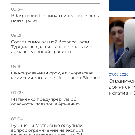
09:34
В Киргизии Пашинян сидел тише воды
ниже травы
09:21
Совет национальной безопасности
Турции не дал сигнала по открытию
армяно-турецкой границы
09:16
Фиксированный срок, единоразовая
07.08.2026
комиссия: что такое Lite Loan от Binance
Oграничен
армянски
09:09
негатив к
Матвиенко предупредила об
опасности поездок в Армению
09:04
Рубинян и Матвиенко обсудили
вопрос ограничений на экспорт