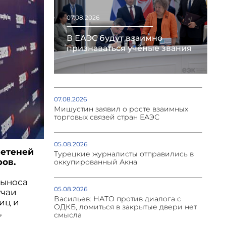
07.08.2026
В ЕАЭС будут взаимно
признаваться учёные звания
07.08.2026
Мишустин заявил о росте взаимных
торговых связей стран ЕАЭС
05.08.2026
летеней
Турецкие журналисты отправились в
ров.
оккупированный Акна
выноса
05.08.2026
учаи
Васильев: НАТО против диалога с
иц и
ОДКБ, ломиться в закрытые двери нет
,
смысла