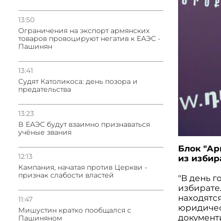
13:50
Oграничения на экспорт армянских
товаров провоцируют негатив к ЕАЭС -
Пашинян
13:41
Судят Католикоса: день позора и
предательства
13:23
В ЕАЭС будут взаимно признаваться
учёные звания
Блок "Ар
12:13
из избир
Кампания, начатая против Церкви -
признак слабости властей
"В день 
избирате
находятс
11:47
юридичес
Мишустин кратко пообщался с
документ
Пашиняном