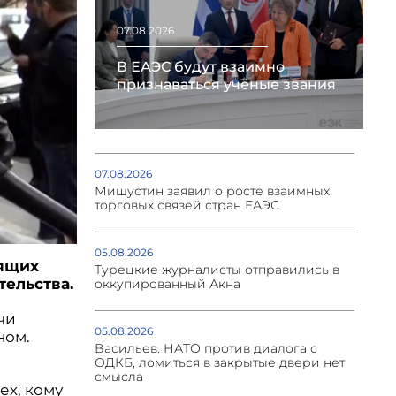
07.08.2026
В ЕАЭС будут взаимно
признаваться учёные звания
07.08.2026
Мишустин заявил о росте взаимных
торговых связей стран ЕАЭС
05.08.2026
дящих
Турецкие журналисты отправились в
тельства.
оккупированный Акна
чи
05.08.2026
ном.
Васильев: НАТО против диалога с
ОДКБ, ломиться в закрытые двери нет
смысла
ех, кому