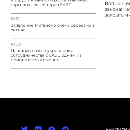
Мишустин заявил о росте взаимных
Вопиющее
торговых связей стран ЕАЭС
закона: Ка
закрытым
10:17
Заявление Матвиено очень серьезный
сигнал
10:09
Пашинян назвал укрепление
сотрудничества с ЕАЭС одним из
приоритетов Армении
АНАЛИТИ