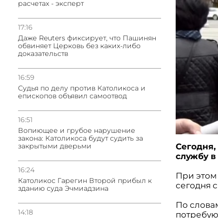
расчетах - эксперт
17:16
Даже Reuters фиксирует, что Пашинян
обвиняет Церковь без каких-либо
доказательств
16:59
Судья по делу против Католикоса и
епископов объявил самоотвод
16:51
Вопиющее и грубое нарушение
закона: Католикоса будут судить за
Сегодня,
закрытыми дверьми
службу в
16:24
При этом
Католикос Гарегин Второй прибыл к
сегодня 
зданию суда Эчмиадзина
По словам
14:18
потребуют