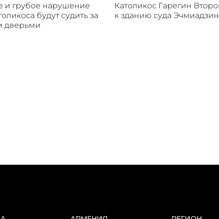
 и грубое нарушение
Католикос Гарегин Втор
толикоса будут судить за
к зданию суда Эчмиадзин
и дверьми
КА
АРМЕНИЯ
РЕГИОН