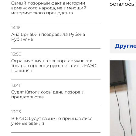
Самый позорный факт в истории
осталось
армянского народа, не имеющий
исторического прецедента
14:16
Ана Брнабич поздравила Рубена
Рубиняна
Другие
13:50
Oграничения на экспорт армянских
товаров провоцируют негатив к ЕАЭС -
Пашинян
13:41
Судят Католикоса: день позора и
предательства
13:23
В ЕАЭС будут взаимно признаваться
учёные звания