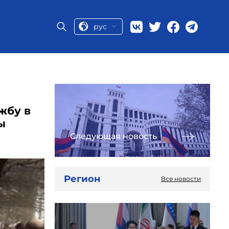
рус
жбу в
ы
Следующая новость
Регион
Все новости