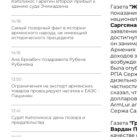
Католикос Гарегин Второй прибыл к
зданию суда Эчмиадзина
Газета
"Ж
показани
национал
14:18
Саргсяна
Самый позорный факт в истории
заявлении
армянского народа, не имеющий
достигнут
исторического прецедента
он заним
Армения 
14:16
доходов 
Ана Брнабич поздравила Рубена
возбужден
Рубиняна
была опу
РПА Серж
13:50
дизельно
Oграничения на экспорт армянских
частности
товаров провоцируют негатив к ЕАЭС -
сказал, ч
Пашинян
долларов
ArmLur.am
Сержа Са
13:41
Судят Католикоса: день позора и
предательства
Газета
"Г
Вардан 
качестве 