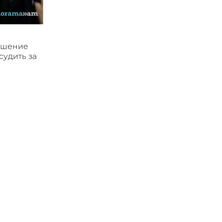
ушение
судить за