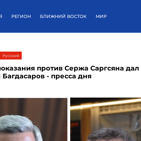
Я
РЕГИОН
БЛИЖНИЙ ВОСТОК
МИР
Русский
показания против Сержа Саргсяна дал
 Багдасаров - пресса дня