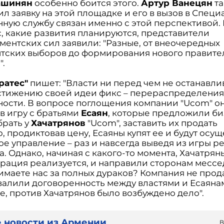
ашинян
особенно боится этого.
Артур Ванецян
та
л заявку на этой площадке и его в вызов в Спец
ную службу связан именно с этой перспективой. 
с, какие развития планируются, представители
ментских сил заявили: "Разные, от внеочередных
тских выборов до формирования нового правите
".
ратес"
пишет: "Власти ни перед чем не останавли
остижению своей идеи фикс – перераспределени
ности. В вопросе поглощения компании "Ucom" о
в игру с братьями
Есаян
, которые предложили би
брать у
Хачатрянов
"Ucom", заставить их продать
 продиктовав цену, Есаяны купят ее и будут осущ
ое управление – раз и навсегда выведя из игры р
. Однако, начиная с какого-то момента, Хачатрян
ерация реализуется, и направили сторонам мессе
имаете нас за полных дураков? Компания не прода
овалили договоренность между властями и Есаяна
е, против Хачатрянов было возбуждено дело".
 новости из Армении
В