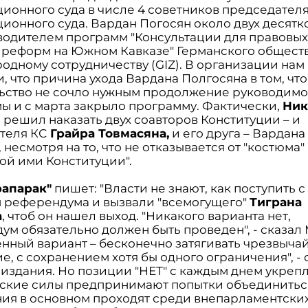
ционного суда в числе 4 советников председател
ионного суда. Вардан Погосян около двух десятк
водителем программ "Консультации для правовых
 реформ на Южном Кавказе" Германского обществ
одному сотрудничеству (GIZ). В организации нам
 что причина ухода Вардана Полгосяна в том, что
ьство не сочло нужным продолжение руководим
ы и с марта закрыло программу. Фактически,
Ник
н
решил наказать двух соавторов Конституции – и
теля КС
Грайра Товмасяна,
и его друга – Вардана
 несмотря на то, что не отказывается от "костюма"
ой ими Конституции".
рапарак"
пишет: "Власти не знают, как поступить с
 референдума и вызвали "всемогущего"
Тиграна
а
, чтоб он нашел выход. "Никакого варианта нет,
ум обязательно должен быть проведен", - сказал 
енный вариант – бесконечно затягивать чрезвыча
, с сохранением хотя бы одного ограничения", - 
 издания. Но позиции "НЕТ" с каждым днем укреп
ские силы предпринимают попытки объединитьс
ия в основном проходят среди внепарламентских 