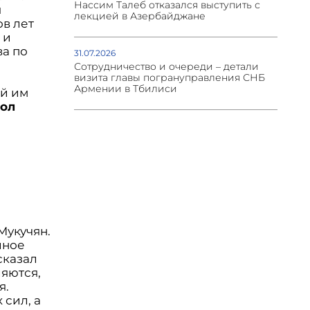
Нассим Талеб отказался выступить с
я
лекцией в Азербайджане
ов лет
 и
а по
31.07.2026
Сотрудничество и очереди – детали
визита главы погрануправления СНБ
Армении в Тбилиси
ой им
ол
Мукучян.
йное
сказал
ляются,
я.
сил, а