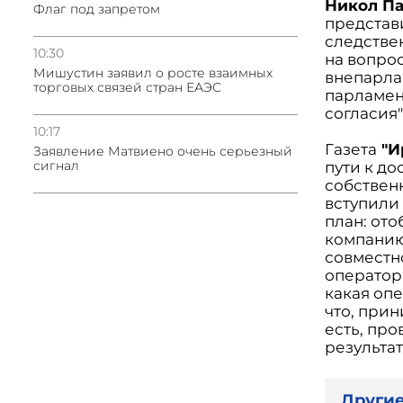
Никол П
Флаг под запретом
представи
следствен
10:30
на вопро
Мишустин заявил о росте взаимных
внепарла
торговых связей стран ЕАЭС
парламен
согласия"
10:17
Газета
"И
Заявление Матвиено очень серьезный
сигнал
пути к д
собствен
вступили 
план: ото
компанию,
совместн
оператора
какая оп
что, прин
есть, пр
результат
Другие