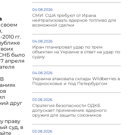
04.08.2026
СМИ: США требуют от Ирана
а
нейтрализовать ядерное топливо для
в своем
возможной сделки
,
2010 гг.
04.08.2026
публике
Иран планировал удар по трем
своих
объектам на Украине в ответ на удар по
 СНБ было
судну
17 апреля
ателя
04.08.2026
 В
Украина атаковала склады Wildberries в
Подмосковье и под Петербургом
заниях
нов
ил
03.08.2026
ний друг
Стратегия безопасности ОДКБ
допускает применение ядерного
оружия для защиты союзников
у праву
й суд, в
03.08.2026
сайте