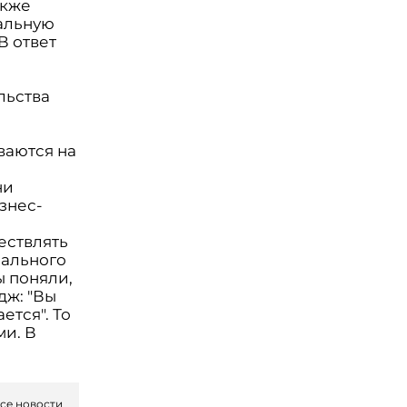
кже
иальную
В ответ
льства
ваются на
я
ни
знес-
ествлять
еального
ы поняли,
дж: "Вы
ется". То
ми. В
се новости