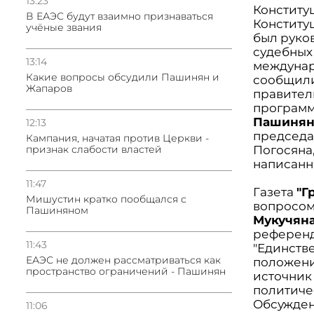
13:23
Конститу
В ЕАЭС будут взаимно признаваться
Конституц
учёные звания
был руко
судебных
13:14
междунар
Какие вопросы обсудили Пашинян и
сообщили,
Жапаров
правител
программ
Пашиня
12:13
председа
Кампания, начатая против Церкви -
признак слабости властей
Погосяна,
написанн
11:47
Газета
"Г
Мишустин кратко пообщался с
вопросом
Пашиняном
Мукучян
референд
11:43
"Единств
ЕАЭС не должен рассматриваться как
положение
пространство ограничений - Пашинян
источник
политиче
Обсужден
11:06