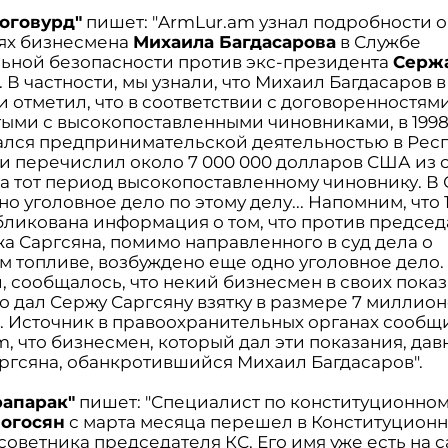
оговурд"
пишет: "ArmLur.am узнал подробности о
ях бизнесмена
Михаила Багдасарова
в Службе
ьной безопасности против экс-президента
Серж
. В частности, мы узнали, что Михаил Багдасаров 
 отметил, что в соответствии с договоренностями
ыми с высокопоставленными чиновниками, в 1998-
ался предпринимательской деятельностью в Рес
и перечислил около 7 000 000 долларов США из 
за тот период высокопоставленному чиновнику. В
о уголовное дело по этому делу... Напомним, что 
бликована информация о том, что против председ
а Саргсяна, помимо направленного в суд дела о
м топливе, возбуждено еще одно уголовное дело.
, сообщалось, что некий бизнесмен в своих пока
то дал Сержу Саргсяну взятку в размере 7 миллио
. Источник в правоохранительных органах сообщ
, что бизнесмен, который дал эти показания, дав
ргсяна, обанкротившийся Михаил Багдасаров".
рапарак"
пишет: "Специалист по конституционном
Погосян
с марта месяца перешел в Конституционны
советника председателя КС. Его имя уже есть на 