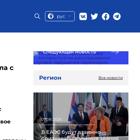
рус
Следующая новость
ла с
Регион
Все новости
с
07.08.2026
овое
В ЕАЭС будут взаимно
признаваться учёные звания