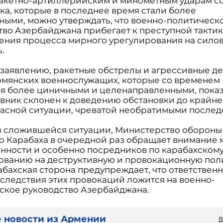
ракетно-артиллерийским и минометным ударам с
ка, которые в последнее время стали более
ными, можно утверждать, что военно-политическ
тво Азербайджана прибегает к преступной такти
ния процесса мирного урегулирования на сило
.
 заявлению, ракетные обстрелы и агрессивные д
рмянских военнослужащих, которые со временем
ся более циничными и целенаправленными, пока
ивник склонен к доведению обстановки до крайне
асной ситуации, чреватой необратимыми послед
з сложившейся ситуации, Министерство обороны
о Карабаха в очередной раз обращает внимание
нности и особенно посредников по карабахском
ованию на деструктивную и провокационную пол
абахская сторона предупреждает, что ответственн
следствия этих провокаций ложится на военно-
ское руководство Азербайджана.
 новости из Армении
В