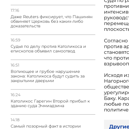
Судя по 
противни
17:16
интенсив
Даже Reuters фиксирует, что Пашинян
руководс
обвиняет Церковь без каких-либо
перемеще
доказательств
плоскость
16:59
Согласно
против а
Судья по делу против Католикоса и
епископов объявил самоотвод
становят
что прот
взрывооп
16:51
Вопиющее и грубое нарушение
Исходя и
закона: Католикоса будут судить за
закрытыми дверьми
Нагорног
обществе
урегулир
16:24
Баку. Кар
Католикос Гарегин Второй прибыл к
любые по
зданию суда Эчмиадзина
политиче
14:18
Другие
Самый позорный факт в истории