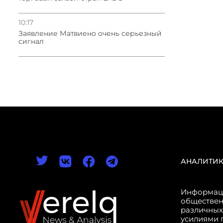
10:17
Заявление Матвиено очень серьезный
сигнал
АНАЛИТИ
Информаци
обществен
различных
усилиями 