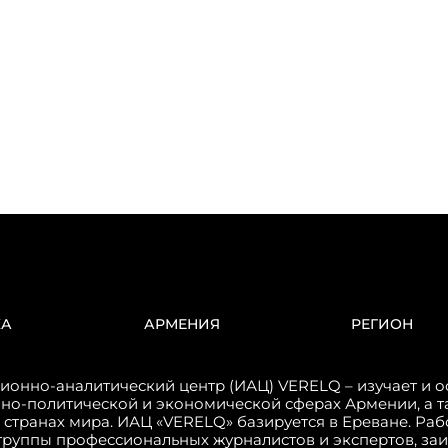
КА
АРМЕНИЯ
РЕГИОН
онно-аналитический центр (ИАЦ) VERELQ – изучает и о
но-политической и экономической сферах Армении, а т
 странах мира. ИАЦ «VERELQ» базируется в Ереване. Ра
группы профессиональных журналистов и экспертов, за