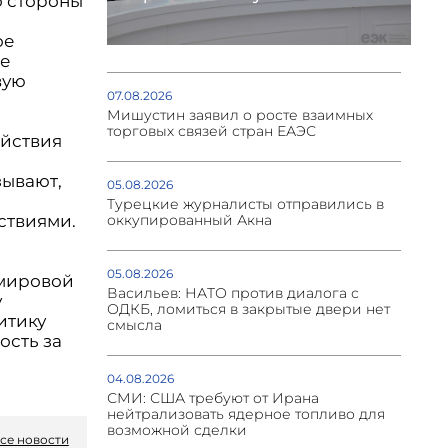
о стороны
ое
ке
вую
07.08.2026
Мишустин заявил о росте взаимных
торговых связей стран ЕАЭС
ействия
зывают,
05.08.2026
Турецкие журналисты отправились в
ствиями.
оккупированный Акна
05.08.2026
 мировой
Васильев: НАТО против диалога с
у
ОДКБ, ломиться в закрытые двери нет
итику
смысла
ость за
04.08.2026
СМИ: США требуют от Ирана
нейтрализовать ядерное топливо для
возможной сделки
се новости