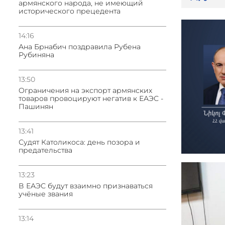
армянского народа, не имеющий
исторического прецедента
14:16
Ана Брнабич поздравила Рубена
Рубиняна
13:50
Oграничения на экспорт армянских
товаров провоцируют негатив к ЕАЭС -
Пашинян
13:41
Судят Католикоса: день позора и
предательства
13:23
В ЕАЭС будут взаимно признаваться
учёные звания
13:14