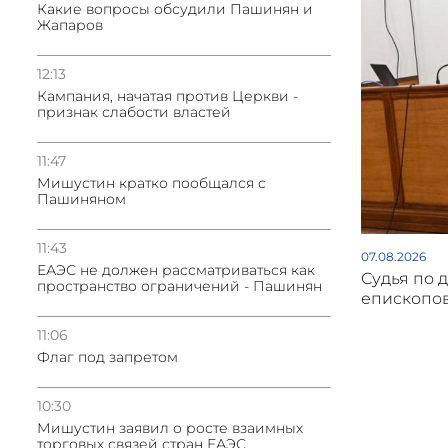
Какие вопросы обсудили Пашинян и
Жапаров
12:13
Кампания, начатая против Церкви -
признак слабости властей
11:47
Мишустин кратко пообщался с
Пашиняном
11:43
07.08.2026
ЕАЭС не должен рассматриваться как
Судья по 
пространство ограничений - Пашинян
епископов
11:06
Флаг под запретом
10:30
Мишустин заявил о росте взаимных
торговых связей стран ЕАЭС