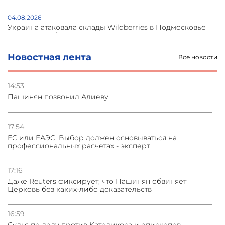
04.08.2026
Украина атаковала склады Wildberries в Подмосковье
и под Петербургом
Новостная лента
Все новости
03.08.2026
Стратегия безопасности ОДКБ допускает применение
ядерного оружия для защиты союзников
14:53
Пашинян позвонил Алиеву
03.08.2026
Нассим Талеб отказался выступить с лекцией в
Азербайджане
17:54
ЕС или ЕАЭС: Выбор должен основываться на
профессиональных расчетах - эксперт
31.07.2026
Сотрудничество и очереди – детали визита главы
погрануправления СНБ Армении в Тбилиси
17:16
Даже Reuters фиксирует, что Пашинян обвиняет
Церковь без каких-либо доказательств
16:59
Судья по делу против Католикоса и епископов