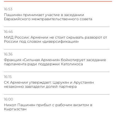
Сотрудничество и очереди – детали визита главы
погрануправления СНБ Армении в Тбилиси
16:53
Пашинян принимает участие в заседании
Евразийского межправительственного совета
31.07.2026
Грузия развивается несмотря на внешние шоки и
вызовы – минэкономики Грузии
16:46
МИД России: Армении не стоит скрывать разворот от
России под словом «диверсификация»
31.07.2026
Трамп готов дать шанс переговорам с Ираном при
условии прекращения огня
16:36
Фракция «Сильная Армения» бойкотирует заседание
парламента ради поддержки Католикоса
16:15
СК Армении утверждает: Царукян и Арустамян
незаконно завладели долей партнера
16:00
Никол Пашинян прибыл с рабочим визитом в
Кыргызстан