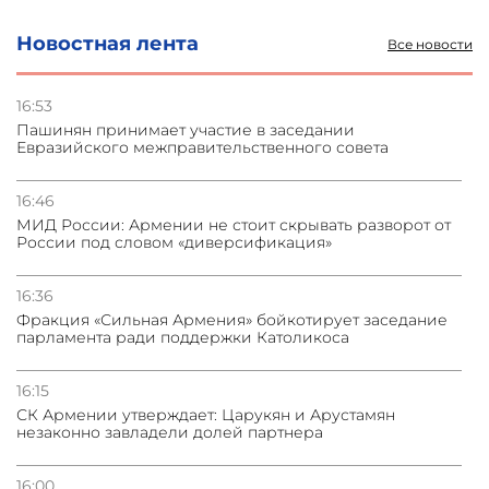
Новостная лента
Все новости
31.07.2026
Сотрудничество и очереди – детали визита главы
погрануправления СНБ Армении в Тбилиси
16:53
Пашинян принимает участие в заседании
Евразийского межправительственного совета
31.07.2026
Грузия развивается несмотря на внешние шоки и
вызовы – минэкономики Грузии
16:46
МИД России: Армении не стоит скрывать разворот от
России под словом «диверсификация»
31.07.2026
Трамп готов дать шанс переговорам с Ираном при
условии прекращения огня
16:36
Фракция «Сильная Армения» бойкотирует заседание
парламента ради поддержки Католикоса
16:15
СК Армении утверждает: Царукян и Арустамян
незаконно завладели долей партнера
16:00