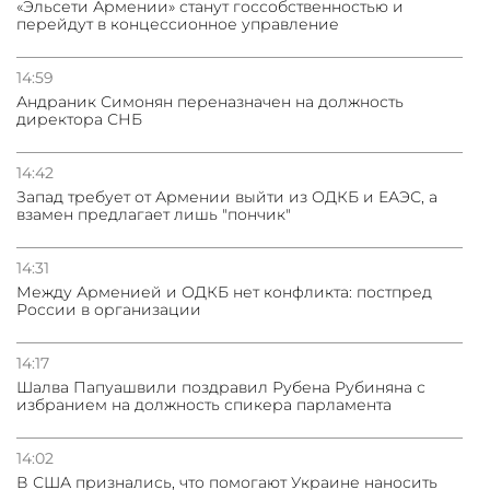
«Эльсети Армении» станут госсобственностью и
перейдут в концессионное управление
14:59
Андраник Симонян переназначен на должность
директора СНБ
14:42
Запад требует от Армении выйти из ОДКБ и ЕАЭС, а
взамен предлагает лишь "пончик"
14:31
Между Арменией и ОДКБ нет конфликта: постпред
России в организации
14:17
Шалва Папуашвили поздравил Рубена Рубиняна с
избранием на должность спикера парламента
14:02
В США признались, что помогают Украине наносить