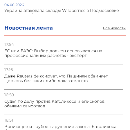
04.08.2026
Украина атаковала склады Wildberries в Подмосковье
и под Петербургом
Новостная лента
Все новости
03.08.2026
Стратегия безопасности ОДКБ допускает применение
ядерного оружия для защиты союзников
17:54
ЕС или ЕАЭС: Выбор должен основываться на
профессиональных расчетах - эксперт
03.08.2026
Нассим Талеб отказался выступить с лекцией в
Азербайджане
17:16
Даже Reuters фиксирует, что Пашинян обвиняет
Церковь без каких-либо доказательств
31.07.2026
Сотрудничество и очереди – детали визита главы
погрануправления СНБ Армении в Тбилиси
16:59
Судья по делу против Католикоса и епископов
объявил самоотвод
16:51
Вопиющее и грубое нарушение закона: Католикоса