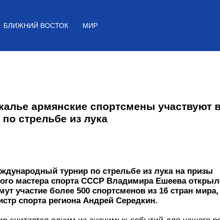
Я
РЕГИОН
БЛИЖНИЙ ВОСТОК
МИР
йкалье армянские спортсмены участву
е по стрельбе из лука
еждународный турнир по стрельбе из лука на
ного мастера спорта СССР Владимира Ешеева 
В нем примут участие более 500 спортсменов из 
общил ТАСС министр спорта региона Андрей С