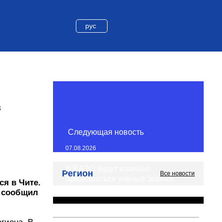
рус
ют в
Следующая новость
07.08.2026
В ЕАЭС будут взаимно
Регион
 призы
Все новости
признаваться учёные звания
открылся
16 стран
ередкин.