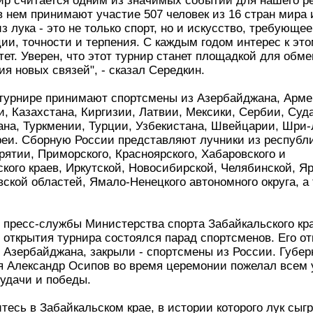
рнир считается одним из значимых событий для на
В этом году в нем принимают участие 507 человек 
а и России. Стрельба из лука - это не только спорт
о, требующее высокой концентрации, точности и 
годом интерес к этому виду спорта растет. Уверен
танет площадкой для обмена опытом, налаживани
- сказал Середкин.
в турнире принимают спортсмены из Азербайджан
 Белоруссии, Казахстана, Киргизии, Латвии, Мекс
удана, Таджикистана, Туркмении, Турции, Узбеки
и, Шри-Ланки и Южной Кореи. Сборную России
яют лучники из республик Тыва, Якутия, Бурятии,
ого, Красноярского, Хабаровского и Забайкальс
ркутской, Новосибирской, Челябинской, Ярославс
ской областей, Ямало-Ненецкого автономного окр
сквы.
м пресс-службы Министерства спорта Забайкаль
ходе церемонии открытия турнира состоялся парад
нов. Его открыли лучники из Азербайджана, закр
ны из России. Губернатор Забайкалья Александр
 церемонии пожелал всем участника выдержки, у