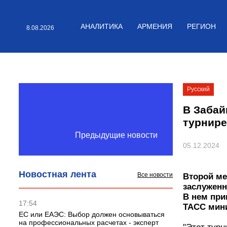
АНАЛИТИКА
АРМЕНИ
8.08.2026
Русский
В Заба
турнир
Предыдущие новости
05.12.2024
Новостная лента
Все новости
Второй м
заслужен
в Чите. 
17:54
мира, со
ЕС или ЕАЭС: Выбор должен
основываться на профессиональных