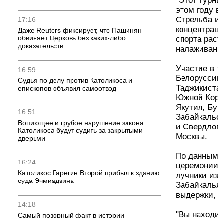
"Этот ту
расчетах - эксперт
региона. 
стран мир
17:16
искусств
Даже Reuters фиксирует, что Пашинян
С каждым 
обвиняет Церковь без каких-либо
турнир с
доказательств
связей", 
16:59
Участие 
Армении,
Судья по делу против Католикоса и
епископов объявил самоотвод
Сербии, С
Швейцари
представл
16:51
Приморск
Вопиющее и грубое нарушение
краев, И
закона: Католикоса будут судить за
закрытыми дверьми
Свердлов
также Мо
16:24
По данны
Католикос Гарегин Второй прибыл к
края, в 
зданию суда Эчмиадзина
спортсме
спортсме
14:18
во время