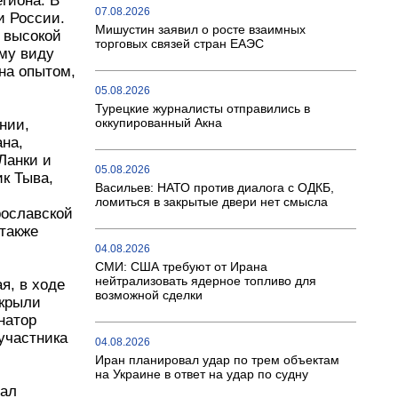
шего
07.08.2026
из 16
Мишустин заявил о росте взаимных
, но и
торговых связей стран ЕАЭС
терпения.
, что этот
я новых
05.08.2026
Турецкие журналисты отправились в
оккупированный Акна
а,
ики,
05.08.2026
стана,
Васильев: НАТО против диалога с
ОДКБ, ломиться в закрытые двери нет
смысла
кого
кой и
04.08.2026
уга, а
СМИ: США требуют от Ирана
нейтрализовать ядерное топливо для
возможной сделки
ского
ыли -
04.08.2026
 Осипов
Иран планировал удар по трем
объектам на Украине в ответ на удар по
дачи и