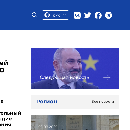
рус
ней
КО
Следующая новость
Регион
 в
Все новости
тельный
едие
ония
05.08.2026