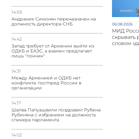
14:59
Андраник Симонян переназначен на
должность директора СНБ
06.08.2026
МИД Росси
скрывать 
14:42
словом «
Запад требует от Армении выйти из
ОДКБ и ЕАЭС, а взамен предлагает
лишь "пончик"
14:31
Между Арменией и ОДКБ нет
конфликта: постпред России в
организации
14:17
Шалва Папуашвили поздравил Рубена
Рубиняна с избранием на должность
спикера парламента
14:02