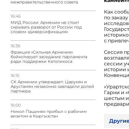
камней»»
межправительственного совета
Как сооб
16:46
по заказ
МИД России: Армении не стоит
исследов
скрывать разворот от России под
Государс
словом «диверсификация»
историко
с привле
16:36
Сессия п
Фракция «Сильная Армения»
бойкотирует заседание парламента
возглавл
ради поддержки Католикоса
сессии у
истории 
Конвенции
16:15
СК Армении утверждает: Царукян и
Арустамян незаконно завладели долей
«Урартск
партнера
Гарни и 
шестым и
предвари
16:00
Никол Пашинян прибыл с рабочим
визитом в Кыргызстан
Другие