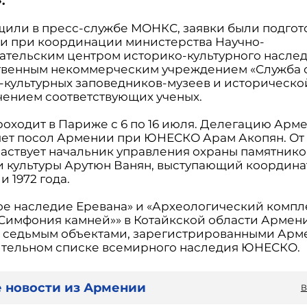
.
щили в пресс-службе МОНКС, заявки были подго
у и при координации министерства Научно-
ательским центром историко-культурного наслед
твенным некоммерческим учреждением «Служба 
-культурных заповедников-музеев и историческо
чением соответствующих ученых.
роходит в Париже с 6 по 16 июля. Делегацию Арм
яет посол Армении при ЮНЕСКО Арам Акопян. От
частвует начальник управления охраны памятнико
и культуры Арутюн Ванян, выступающий координ
 1972 года.
ое наследие Еревана» и «Археологический компл
«Симфония камней»» в Котайкской области Армен
 седьмым объектами, зарегистрированными Арм
тельном списке всемирного наследия ЮНЕСКО.
 новости из Армении
В