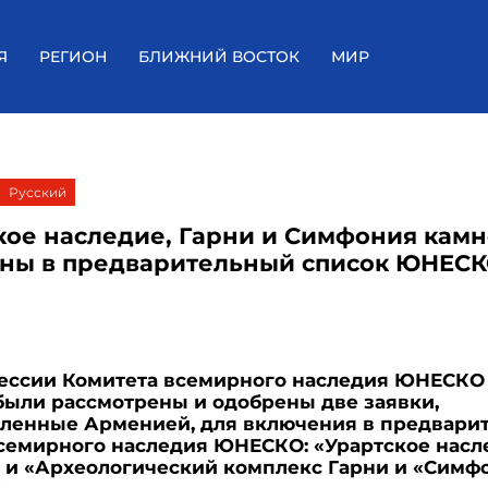
Я
РЕГИОН
БЛИЖНИЙ ВОСТОК
МИР
Русский
кое наследие, Гарни и Симфония кам
ны в предварительный список ЮНЕС
сессии Комитета всемирного наследия ЮНЕСКО
ыли рассмотрены и одобрены две заявки,
вленные Арменией, для включения в предвари
семирного наследия ЮНЕСКО: «Урартское насл
 и «Археологический комплекс Гарни и «Симф