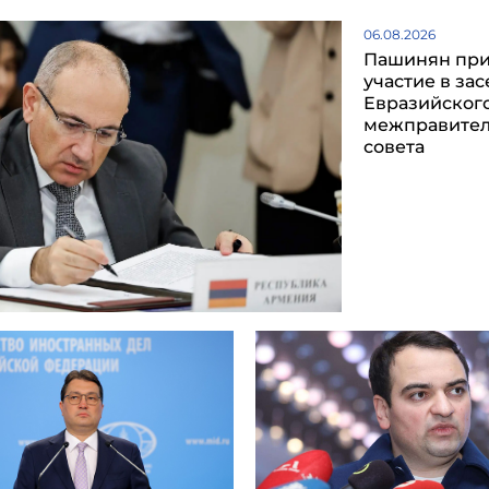
06.08.2026
Пашинян пр
участие в за
Евразийског
межправител
совета