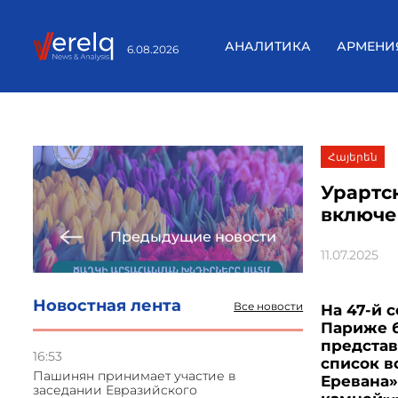
АНАЛИТИКА
АРМЕНИ
6.08.2026
Հայերեն
Урартс
включе
Предыдущие новости
11.07.2025
Новостная лента
Все новости
На 47-й 
Париже б
предста
16:53
список в
Пашинян принимает участие в
Еревана»
заседании Евразийского