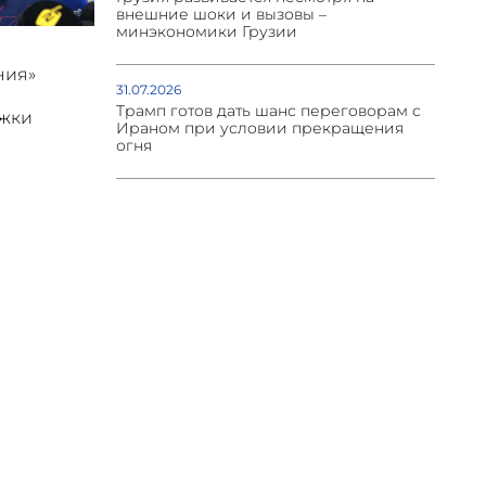
внешние шоки и вызовы –
минэкономики Грузии
ния»
31.07.2026
Трамп готов дать шанс переговорам с
ржки
Ираном при условии прекращения
огня