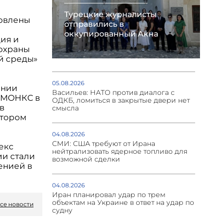
Турецкие журналисты
товлены
отправились в
оккупированный Акна
ия и
охраны
й среды»
05.08.2026
ении
Васильев: НАТО против диалога с
 МОНКС в
ОДКБ, ломиться в закрытые двери нет
в
смысла
атором
04.08.2026
СМИ: США требуют от Ирана
екс
нейтрализовать ядерное топливо для
ии стали
возможной сделки
енией в
04.08.2026
Иран планировал удар по трем
объектам на Украине в ответ на удар по
се новости
судну