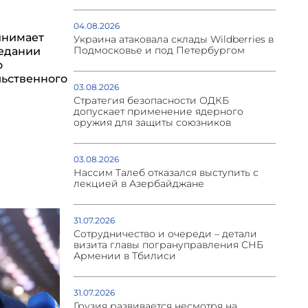
04.08.2026
инимает
Украина атаковала склады Wildberries в
Подмосковье и под Петербургом
седании
о
ьственного
03.08.2026
Стратегия безопасности ОДКБ
допускает применение ядерного
оружия для защиты союзников
03.08.2026
Нассим Талеб отказался выступить с
лекцией в Азербайджане
31.07.2026
Сотрудничество и очереди – детали
визита главы погрануправления СНБ
Армении в Тбилиси
31.07.2026
Грузия развивается несмотря на