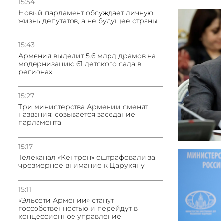
15:54
Новый парламент обсуждает личную
жизнь депутатов, а не будущее страны
15:43
Армения выделит 5.6 млрд драмов на
модернизацию 61 детского сада в
регионах
15:27
Три министерства Армении сменят
названия: созывается заседание
парламента
15:17
Телеканал «Кентрон» оштрафовали за
чрезмерное внимание к Царукяну
15:11
«Эльсети Армении» станут
госсобственностью и перейдут в
концессионное управление