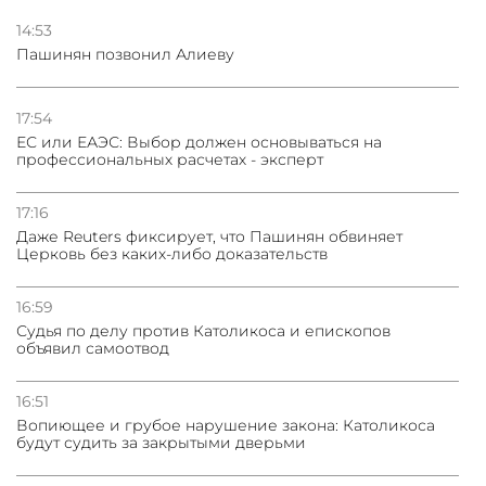
Стратегия безопасности ОДКБ допускает применение
ядерного оружия для защиты союзников
14:53
Пашинян позвонил Алиеву
03.08.2026
Нассим Талеб отказался выступить с лекцией в
Азербайджане
17:54
ЕС или ЕАЭС: Выбор должен основываться на
профессиональных расчетах - эксперт
31.07.2026
Сотрудничество и очереди – детали визита главы
погрануправления СНБ Армении в Тбилиси
17:16
Даже Reuters фиксирует, что Пашинян обвиняет
Церковь без каких-либо доказательств
16:59
Судья по делу против Католикоса и епископов
объявил самоотвод
16:51
Вопиющее и грубое нарушение закона: Католикоса
будут судить за закрытыми дверьми