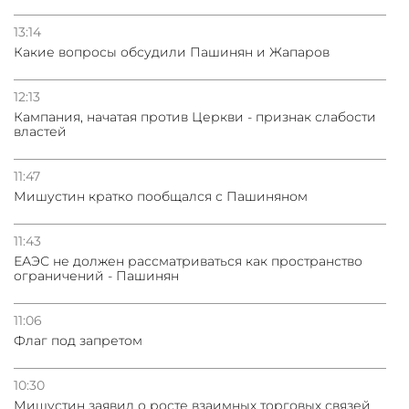
13:14
Какие вопросы обсудили Пашинян и Жапаров
12:13
Кампания, начатая против Церкви - признак слабости
властей
11:47
Мишустин кратко пообщался с Пашиняном
11:43
ЕАЭС не должен рассматриваться как пространство
ограничений - Пашинян
11:06
Флаг под запретом
10:30
Мишустин заявил о росте взаимных торговых связей