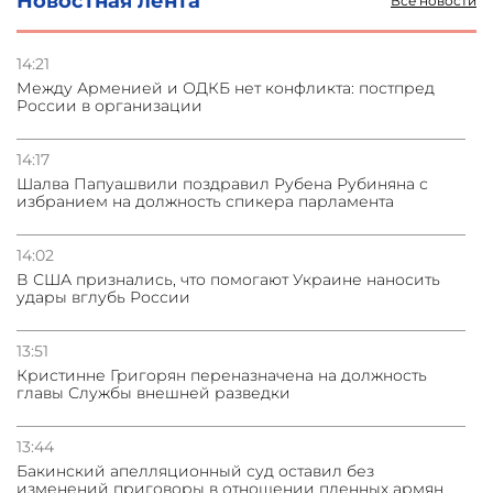
Новостная лента
Все новости
31.07.2026
Сотрудничество и очереди – детали визита главы
погрануправления СНБ Армении в Тбилиси
14:21
Между Арменией и ОДКБ нет конфликта: постпред
России в организации
31.07.2026
Грузия развивается несмотря на внешние шоки и
вызовы – минэкономики Грузии
14:17
Шалва Папуашвили поздравил Рубена Рубиняна с
избранием на должность спикера парламента
31.07.2026
Трамп готов дать шанс переговорам с Ираном при
условии прекращения огня
14:02
В США признались, что помогают Украине наносить
удары вглубь России
13:51
Кристинне Григорян переназначена на должность
главы Службы внешней разведки
13:44
Бакинский апелляционный суд оставил без
изменений приговоры в отношении пленных армян