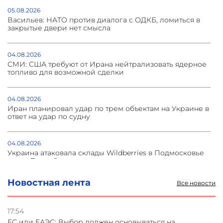
05.08.2026
Васильев: НАТО против диалога с ОДКБ, ломиться в
закрытые двери нет смысла
04.08.2026
СМИ: США требуют от Ирана нейтрализовать ядерное
топливо для возможной сделки
04.08.2026
Иран планировал удар по трем объектам на Украине в
ответ на удар по судну
04.08.2026
Украина атаковала склады Wildberries в Подмосковье
и под Петербургом
Новостная лента
Все новости
03.08.2026
Стратегия безопасности ОДКБ допускает применение
ядерного оружия для защиты союзников
17:54
ЕС или ЕАЭС: Выбор должен основываться на