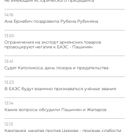
не имеющий исторического прецедента
14:16
Ана Брнабич поздравила Рубена Рубиняна
13:50
Oграничения на экспорт армянских товаров
провоцируют негатив к ЕАЭС - Пашинян
13:41
Судят Католикоса: день позора и предательства
13:23
В ЕАЭС будут взаимно признаваться учёные звания
13:14
Какие вопросы обсудили Пашинян и Жапаров
12:13
Кампания, начатая против Церкви - признак слабости