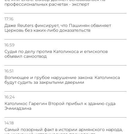
профессиональных расчетах - эксперт
03.08.2026
Нассим Талеб отказался выступить с лекцией в
Азербайджане
17:16
Даже Reuters фиксирует, что Пашинян обвиняет
Церковь без каких-либо доказательств
31.07.2026
Сотрудничество и очереди – детали визита главы
погрануправления СНБ Армении в Тбилиси
16:59
Судья по делу против Католикоса и епископов
объявил самоотвод
16:51
Вопиющее и грубое нарушение закона: Католикоса
будут судить за закрытыми дверьми
16:24
Католикос Гарегин Второй прибыл к зданию суда
Эчмиадзина
14:18
Самый позорный факт в истории армянского народа,