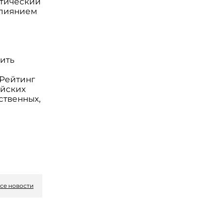
итический
влиянием
ить
«Рейтинг
ийских
ственных,
се новости