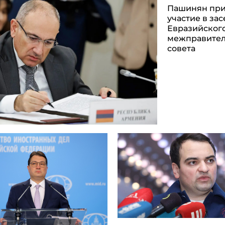
Пашинян пр
участие в за
Евразийског
межправител
совета