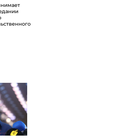
инимает
седании
о
ьственного