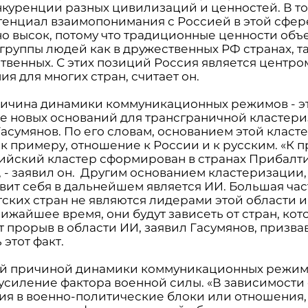
нкуренции разных цивилизаций и ценностей. В то
тенциал взаимопонимания с Россией в этой сфер
но высок, потому что традиционные ценности об
руппы людей как в дружественных РФ странах, та
твенных. С этих позиций Россия является центро
ия для многих стран, считает он.
ричина динамики коммуникационных режимов - э
е новых оснований для трансграничной кластери
Гасумянов. По его словам, основанием этой клас
 к примеру, отношение к России и к русским. «К 
ийский кластер сформирован в странах Прибалти
, - заявил он. Другим основанием кластеризации
вит себя в дальнейшем является ИИ. Большая час
тских стран не являются лидерами этой области и
лижайшее время, они будут зависеть от стран, ко
 прорыв в области ИИ, заявил Гасумянов, призва
 этот факт.
й причиной динамики коммуникационных режи
 усиление фактора военной силы. «В зависимости 
ия в военно-политические блоки или отношения,