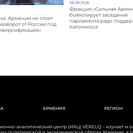
06.08.2026
Фракция «Сильная Арме
бойкотирует заседание
и: Армении не стоит
парламента ради подде
разворот от России под
Католикоса
диверсификация»
КА
АРМЕНИЯ
РЕГИОН
онно-аналитический центр (ИАЦ) VERELQ – изучает и о
но-политической и экономической сферах Армении, а т