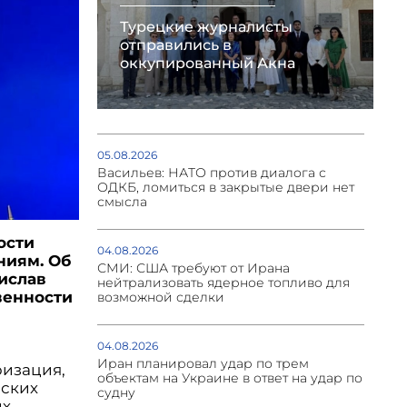
Турецкие журналисты
отправились в
оккупированный Акна
05.08.2026
Васильев: НАТО против диалога с
ОДКБ, ломиться в закрытые двери нет
смысла
ости
04.08.2026
ниям. Об
СМИ: США требуют от Ирана
ислав
нейтрализовать ядерное топливо для
венности
возможной сделки
04.08.2026
Иран планировал удар по трем
ризация,
объектам на Украине в ответ на удар по
еских
судну
их