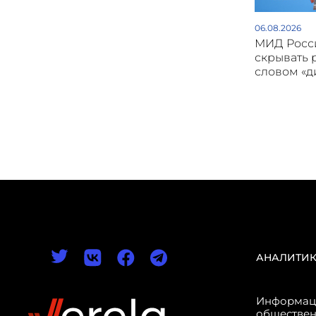
06.08.2026
МИД Росси
скрывать 
словом «
АНАЛИТИ
Информаци
обществен