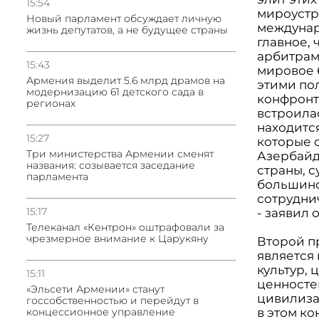
15:54
мироустр
Новый парламент обсуждает личную
междунар
жизнь депутатов, а не будущее страны
главное, 
арбитрам
15:43
мировое б
Армения выделит 5.6 млрд драмов на
этими по
модернизацию 61 детского сада в
конфронт
регионах
встроилас
находится
15:27
которые 
Три министерства Армении сменят
Азербайд
названия: созывается заседание
страны, 
парламента
большинс
сотрудни
15:17
- заявил о
Телеканал «Кентрон» оштрафовали за
чрезмерное внимание к Царукяну
Второй п
является
культур, 
15:11
ценностей
«Эльсети Армении» станут
цивилизац
госсобственностью и перейдут в
в этом ко
концессионное управление