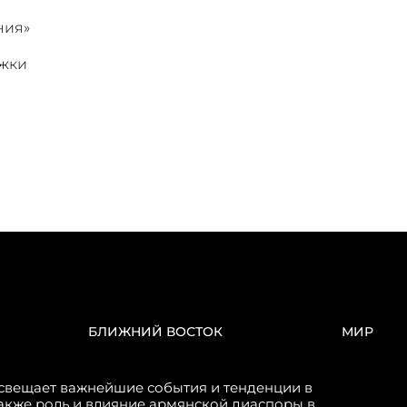
ния»
ржки
БЛИЖНИЙ ВОСТОК
МИР
свещает важнейшие события и тенденции в
акже роль и влияние армянской диаспоры в