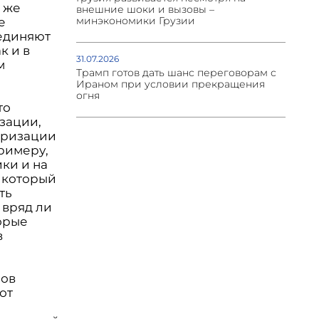
 же
внешние шоки и вызовы –
минэкономики Грузии
е
ъединяют
к и в
31.07.2026
м
Трамп готов дать шанс переговорам с
Ираном при условии прекращения
огня
то
зации,
теризации
примеру,
ки и на
, который
ть
 вряд ли
торые
в
мов
от