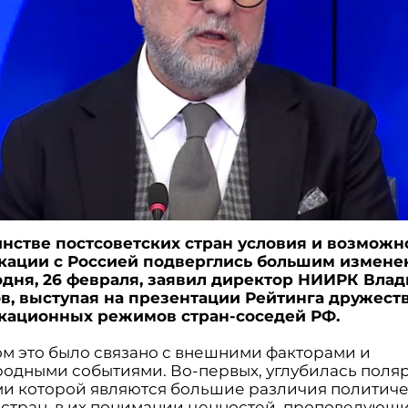
нстве постсоветских стран условия и возможн
ации с Россией подверглись большим измене
одня, 26 февраля, заявил директор НИИРК Влад
в, выступая на презентации Рейтинга дружест
кационных режимов стран-соседей РФ.
ом это было связано с внешними факторами и
одными событиями. Во-первых, углубилась поля
и которой являются большие различия политич
х стран, в их понимании ценностей, проповедующ