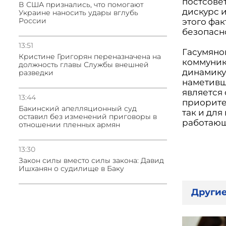
постсове
В США признались, что помогают
дискурс 
Украине наносить удары вглубь
России
этого фа
безопасно
13:51
Гасумяно
Кристине Григорян переназначена на
коммуник
должность главы Службы внешней
динамику
разведки
наметивш
является
13:44
приорите
Бакинский апелляционный суд
так и дл
оставил без изменений приговоры в
работающ
отношении пленных армян
13:30
Закон силы вместо силы закона: Давид
Ишханян о судилище в Баку
Другие