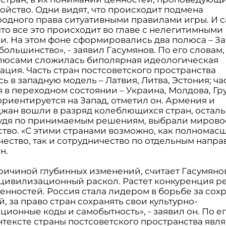
ойство. Одни видят, что происходит подмена
одного права ситуативными правилами игры. И 
что все это происходит во главе с нелегитимными
и. На этом фоне сформировались два полюса – За
ольшинство», - заявил Гасумянов. По его словам
люсами сложилась биполярная идеологическая
ация. Часть стран постсоветского пространства
ь в западную модель – Латвия, Литва, Эстония; час
 в переходном состоянии – Украина, Молдова, Гру
ориентируется на Запад, отметил он. Армения и
жан вошли в разряд колеблющихся стран, остал
судя по принимаемым решениям, выбрали мирово
тво. «С этими странами возможно, как полномас
чество, так и сотрудничество по отдельным напра
н.
ричиной глубинных изменений, считает Гасумяно
 цивилизационный раскол. Растет конкуренция р
ценностей. Россия стала лидером в борьбе за со
, за право стран сохранять свои культурно-
ионные коды и самобытность», - заявил он. По ег
нтексте страны постсоветского пространства явл