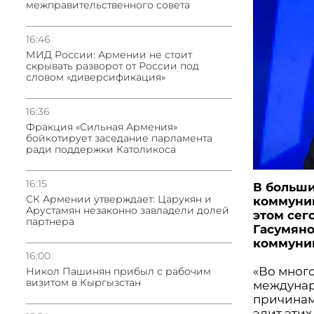
межправительственного совета
16:46
МИД России: Армении не стоит
скрывать разворот от России под
словом «диверсификация»
16:36
Фракция «Сильная Армения»
бойкотирует заседание парламента
ради поддержки Католикоса
16:15
В больши
СК Армении утверждает: Царукян и
коммуник
Арустамян незаконно завладели долей
этом сег
партнера
Гасумяно
коммуни
16:00
«Во мног
Никол Пашинян прибыл с рабочим
визитом в Кыргызстан
междунар
причинам
элит эти