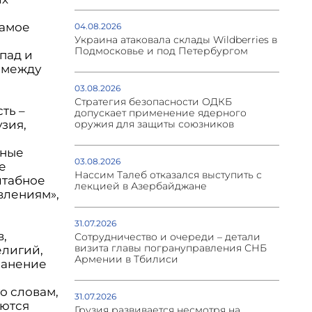
самое
04.08.2026
Украина атаковала склады Wildberries в
Подмосковье и под Петербургом
пад и
, между
03.08.2026
Стратегия безопасности ОДКБ
ть –
допускает применение ядерного
зия,
оружия для защиты союзников
ьные
03.08.2026
е
Нассим Талеб отказался выступить с
штабное
лекцией в Азербайджане
влениям»,
31.07.2026
в,
Сотрудничество и очереди – детали
визита главы погрануправления СНБ
елигий,
Армении в Тбилиси
хранение
о словам,
31.07.2026
яются
Грузия развивается несмотря на