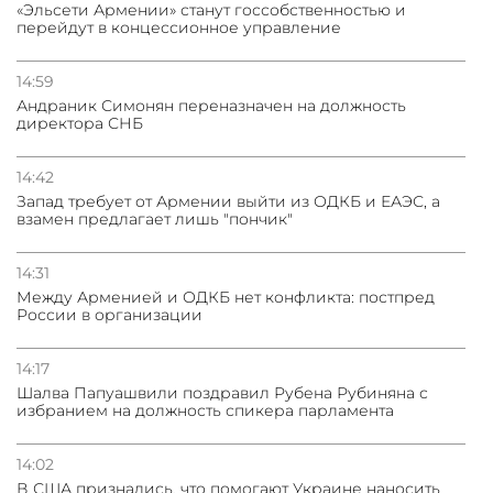
«Эльсети Армении» станут госсобственностью и
перейдут в концессионное управление
14:59
Андраник Симонян переназначен на должность
директора СНБ
14:42
Запад требует от Армении выйти из ОДКБ и ЕАЭС, а
взамен предлагает лишь "пончик"
14:31
Между Арменией и ОДКБ нет конфликта: постпред
России в организации
14:17
Шалва Папуашвили поздравил Рубена Рубиняна с
избранием на должность спикера парламента
14:02
В США признались, что помогают Украине наносить