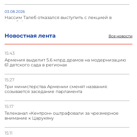
03.08.2026
Нассим Талеб отказался выступить с лекцией в
Азербайджане
Новостная лента
Все новости
31.07.2026
Сотрудничество и очереди – детали визита главы
погрануправления СНБ Армении в Тбилиси
15:43
Армения выделит 5.6 млрд драмов на модернизацию
61 детского сада в регионах
31.07.2026
Грузия развивается несмотря на внешние шоки и
вызовы – минэкономики Грузии
15:27
Три министерства Армении сменят названия:
созывается заседание парламента
31.07.2026
Трамп готов дать шанс переговорам с Ираном при
условии прекращения огня
15:17
Телеканал «Кентрон» оштрафовали за чрезмерное
внимание к Царукяну
15:11