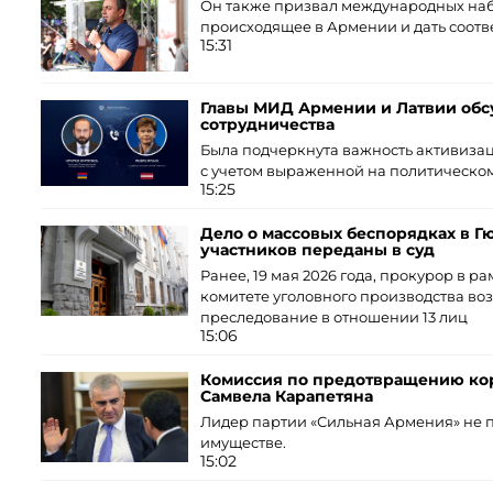
Он также призвал международных на
происходящее в Армении и дать соотв
15:31
Главы МИД Армении и Латвии об
сотрудничества
Была подчеркнута важность активиза
с учетом выраженной на политическом 
15:25
Дело о массовых беспорядках в Г
участников переданы в суд
Ранее, 19 мая 2026 года, прокурор в 
комитете уголовного производства во
преследование в отношении 13 лиц
15:06
Комиссия по предотвращению ко
Самвела Карапетяна
Лидер партии «Сильная Армения» не п
имуществе.
15:02