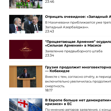
23:46
Отрицать очевидное: «Западный 
В Нахичевани приближается уже трет
Западный Азербайджан».
23:43
"Процветающая Армения" осудила
«Сильная Армения» в Масисе
Заявление предвыборного штаба
23:34
Грузия продолжит многовекторно
— Кобахидзе
Вместе с тем, согласно отчёту, в период
включительно увеличилась продолжит
смертность.
18:17
В Европе больше нет демократии»
кризисе» в ЕС
По мнению авторов заявления, с конца