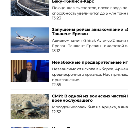
Баку-Тбилиси-Карс
По оценкам экспертов, после ввода л
способность увеличится до 5 млн тонн г
13:23
Запущены рейсы авиакомпании «Sh
Ташкент-Ереван
Авиакомпания «Shirak Avia» со 2 июн
Ереван-Ташкент-Ереван - с частотой п
13:12
Неизбежные предварительные ит
Независимо от исхода выборов, Армен
среднесрочного кризиса. Нас приглаш
приглашение.
12:55
СМИ: В одной из воинских частей
военнослужащего
Молодой человек был из Арцаха, в ян
12:32