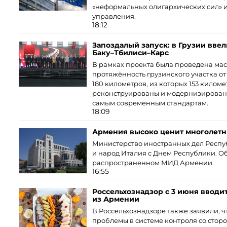
«неформальных олигархических сил» 
управления.
18:12
Запоздалый запуск: в Грузии вве
Баку–Тбилиси–Карс
В рамках проекта была проведена мас
протяжённость грузинского участка о
180 километров, из которых 153 килом
реконструированы и модернизированы,
самым современным стандартам.
18:09
Армения высоко ценит многолет
Министерство иностранных дел Респу
и народ Италия с Днем Республики. Об
распространенном МИД Армении.
16:55
Россельхознадзор с 3 июня вводи
из Армении
В Россельхознадзоре также заявили, ч
проблемы в системе контроля со сто