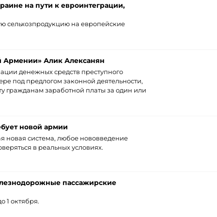
раине на пути к евроинтеграции,
кую сельхозпродукцию на европейские
й Армении» Алик Алексанян
изации денежных средств преступного
ре под предлогом законной деятельности,
у гражданам заработной платы за один или
бует новой армии
ая новая система, любое нововведение
веряться в реальных условиях.
елезнодорожные пассажирские
о 1 октября.