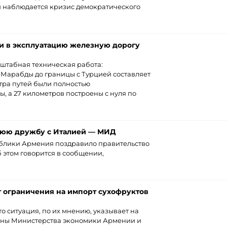
и наблюдается кризис демократического
ли в эксплуатацию железную дорогу
штабная техническая работа:
т Марабды до границы с Турцией составляет
етра путей были полностью
 а 27 километров построены с нуля по
нюю дружбу с Италией — МИД
блики Армения поздравило правительство
 этом говорится в сообщении,
т ограничения на импорт сухофруктов
то ситуация, по их мнению, указывает на
роны Министерства экономики Армении и