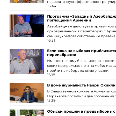
недостаточную эффективность регулир
16:44
Программа «Западный Азербайджа
поглощения Армении
Азербайджан действует в привычной д
одновременно и в переговорах с Арме
самым укрепляя собственные претенз
16:31
Если явка на выборах приблизится
переизбрание
Именно поэтому большинство оппозици
своих программах, но и на мобилизац
прийти на избирательные участки.
16:18
В доме журналиста Наири Охикян
В Следственном комитете Армении соо
Норакерте поступили два сообщения 
15:39
Обыски прошли в предвыборных ш