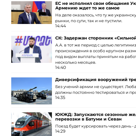
ЕС не исполнил свои обещания Ук
Армению ждет то же самое
На деле оказалось, что ту же украинс
рынки, по сути, так и не пустили.
14:44
СК: Задержан сторонник «Сильно
А.А. в тот же период с целью легитим
происхождения в особо крупном разме
под видом выплаты принятым на работ
несколько месяцев.
14:40
Диверсификация вооружений тре
Без учений армии не существует. Люб
должны постоянно тестироваться и про
14:35
ЮКЖД: Запускаются сезонные ж
перевозки в Батуми и Севан
Поезд будет курсировать через день - д
14:29