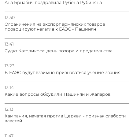
Ана Брнабич поздравила Рубена Рубиняна
13:50
Oграничения на экспорт армянских товаров
провоцируют негатив к ЕАЭС - Пашинян
13:41
Судят Католикоса: день позора и предательства
13:23
В ЕАЭС будут взаимно признаваться учёные звания
13:14
Какие вопросы обсудили Пашинян и Жапаров
12:13
Кампания, начатая против Церкви - признак слабости
властей
11:47