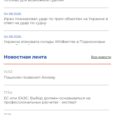
04.08.2026
Иран планировал удар по трем объектам на Украине в
ответ на удар по судну
04.08.2026
Украина атаковала склады Wildberries в Подмосковье
и под Петербургом
Новостная лента
Все новости
03.08.2026
Стратегия безопасности ОДКБ допускает применение
ядерного оружия для защиты союзников
14:53
Пашинян позвонил Алиеву
03.08.2026
Нассим Талеб отказался выступить с лекцией в
Азербайджане
17:54
ЕС или ЕАЭС: Выбор должен основываться на
профессиональных расчетах - эксперт
31.07.2026
Сотрудничество и очереди – детали визита главы
погрануправления СНБ Армении в Тбилиси
17:16