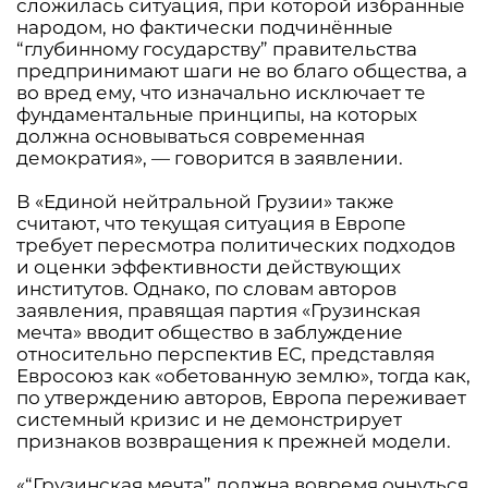
сложилась ситуация, при которой избранные
народом, но фактически подчинённые
“глубинному государству” правительства
предпринимают шаги не во благо общества, а
во вред ему, что изначально исключает те
фундаментальные принципы, на которых
должна основываться современная
демократия», — говорится в заявлении.
В «Единой нейтральной Грузии» также
считают, что текущая ситуация в Европе
требует пересмотра политических подходов
и оценки эффективности действующих
институтов. Однако, по словам авторов
заявления, правящая партия «Грузинская
мечта» вводит общество в заблуждение
относительно перспектив ЕС, представляя
Евросоюз как «обетованную землю», тогда как,
по утверждению авторов, Европа переживает
системный кризис и не демонстрирует
признаков возвращения к прежней модели.
«“Грузинская мечта” должна вовремя очнуться