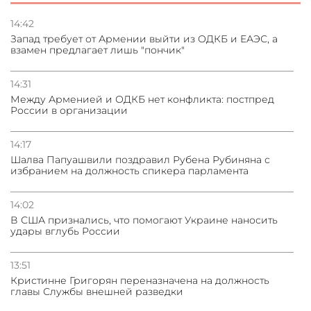
Сотрудничество и очереди – детали визита главы
погрануправления СНБ Армении в Тбилиси
14:42
Запад требует от Армении выйти из ОДКБ и ЕАЭС, а
взамен предлагает лишь "пончик"
31.07.2026
Грузия развивается несмотря на внешние шоки и
вызовы – минэкономики Грузии
14:31
Между Арменией и ОДКБ нет конфликта: постпред
России в организации
31.07.2026
Трамп готов дать шанс переговорам с Ираном при
условии прекращения огня
14:17
Шалва Папуашвили поздравил Рубена Рубиняна с
избранием на должность спикера парламента
14:02
В США признались, что помогают Украине наносить
удары вглубь России
13:51
Кристинне Григорян переназначена на должность
главы Службы внешней разведки