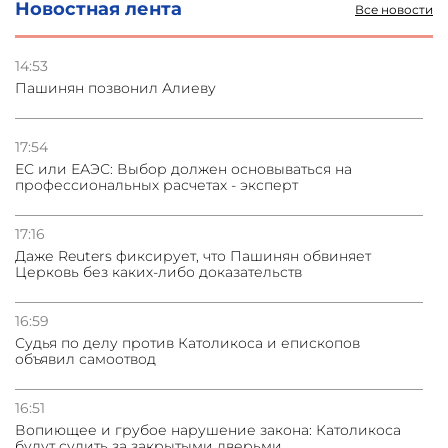
Новостная лента
Все новости
03.08.2026
Стратегия безопасности ОДКБ допускает применение
ядерного оружия для защиты союзников
14:53
Пашинян позвонил Алиеву
03.08.2026
Нассим Талеб отказался выступить с лекцией в
Азербайджане
17:54
ЕС или ЕАЭС: Выбор должен основываться на
профессиональных расчетах - эксперт
31.07.2026
Сотрудничество и очереди – детали визита главы
погрануправления СНБ Армении в Тбилиси
17:16
Даже Reuters фиксирует, что Пашинян обвиняет
Церковь без каких-либо доказательств
16:59
Судья по делу против Католикоса и епископов
объявил самоотвод
16:51
Вопиющее и грубое нарушение закона: Католикоса
будут судить за закрытыми дверьми