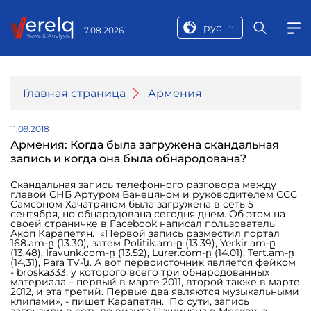
рус
7.08.2026
Главная страница
Армения
11.09.2018
Армения: Когда была загружена скандальная
запись и когда она была обнародована?
Скандальная запись телефонного разговора между
главой СНБ Артуром Ванецяном и руководителем ССС
Самсоном Хачатряном была загружена в сеть 5
сентября, но обнародована сегодня днем. Об этом на
своей страничке в Facebook написал пользователь
Акоп Карапетян. «Первой запись разместил портал
168.am-ը (13.30), затем Politik.am-ը (13:39), Yerkir.am-ը
(13.48), Iravunk.com-ը (13.52), Lurer.com-ը (14.01), Tert.am-ը
(14,31), Para TV-ն. А вот первоисточник является фейком
- broska333, у которого всего три обнародованных
материала – первый в марте 2011, второй также в марте
2012, и эта третий. Первые два являются музыкальными
клипами», - пишет Карапетян. По сути, запись