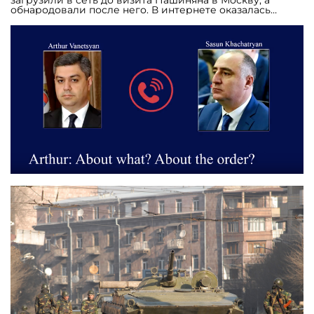
загрузили в сеть до визита Пашиняна в Москву, а
обнародовали после него. В интернете оказалась
опубликована аудиозапись телефонного разговора
директора Службы национальной безопасности
Армении Артура Ванецяна и начальником
Специальной следственной службы Сасуна Хачатряна.
Подлинность записи подтвердил сам Ванецян,
заявивший, что в связи с выявившейся прослушкой
будет начато расследование. Аудиозапись,
смонтированная в формате ролика на YouTube, была
опубликована 5 сентября пользователем broska333 и
была открыта всем пользователям 11 сентября. В записи
главы спецслужбы СНБ и Специальной следственной
службы обсуждают допрос экс-президента Роберта
Кочаряна, арест и выдвижение обвинения в адрес
главы ОДКБ Юрия Хачатурова. В разговоре Ванецян
называет Хачатряна «братом» и задает вопросы о ходе
расследования дела о разгоне митингов в марте 2008
года — тогда на улицы вышли протестующие против
нарушений на президентских выборах, во время
которых погибли по меньшей мере восемь активистов
и один военнослужащий.