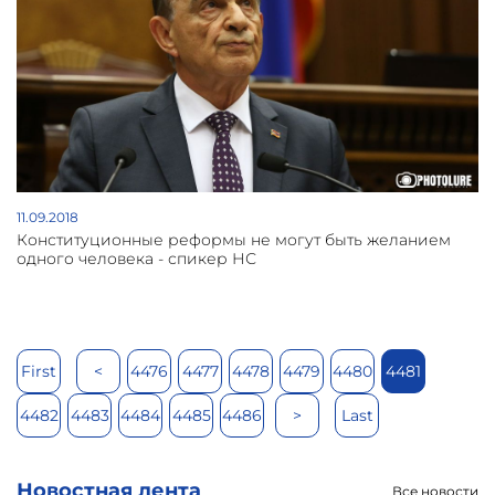
11.09.2018
Конституционные реформы не могут быть желанием
одного человека - спикер НС
First
<
4476
4477
4478
4479
4480
4481
4482
4483
4484
4485
4486
>
Last
Новостная лента
Все новости