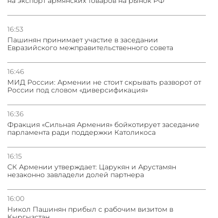
на экспорт армянских товаров на рынок РФ
16:53
Пашинян принимает участие в заседании
Евразийского межправительственного совета
16:46
МИД России: Армении не стоит скрывать разворот от
России под словом «диверсификация»
16:36
Фракция «Сильная Армения» бойкотирует заседание
парламента ради поддержки Католикоса
16:15
СК Армении утверждает: Царукян и Арустамян
незаконно завладели долей партнера
16:00
Никол Пашинян прибыл с рабочим визитом в
Кыргызстан