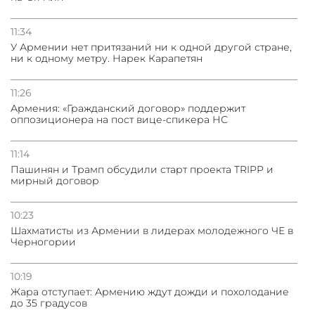
11:34
У Армении нет притязаний ни к одной другой стране,
ни к одному метру. Нарек Карапетян
11:26
Армения: «Гражданский договор» поддержит
оппозиционера на пост вице-спикера НС
11:14
Пашинян и Трамп обсудили старт проекта TRIPP и
мирный договор
10:23
Шахматисты из Армении в лидерах молодежного ЧЕ в
Черногории
10:19
Жара отступает: Армению ждут дожди и похолодание
до 35 градусов