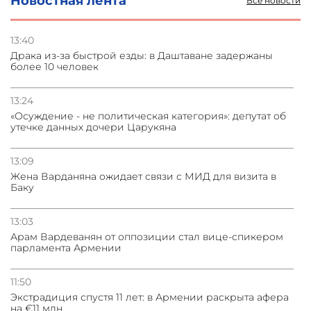
Новостная лента
Все новости
13:40
Драка из-за быстрой езды: в Даштаване задержаны
более 10 человек
13:24
«Осуждение - не политическая категория»: депутат об
утечке данных дочери Царукяна
13:09
Жена Варданяна ожидает связи с МИД для визита в
Баку
13:03
Арам Вардеванян от оппозиции стал вице-спикером
парламента Армении
11:50
Экстрадиция спустя 11 лет: в Армении раскрыта афера
на €11 млн