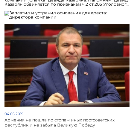
компании "Спайка" Давида Казаряна. Напомним, Давид
Казарян обвиняется по признакам ч.2 ст.205 Уголовного
кодекса Армении – уклонение от уплаты налогов,
пошлин или иных обязательных платежей в особо
крупных размерах. Комитет госдоходов обвинил
компанию в неуплате чуть больше 7 миллиардов
драмов налогов (немногим больше 14 млн долларов).
04.05.2019
Армения не пошла по стопам иных постсоветских
республик и не забыла Великую Победу