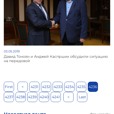
03.05.2019
Давид Тоноян и Анджей Каспршик обсудили ситуацию
на передовой
First
<
4231
4232
4233
4234
4235
4236
4237
4238
4239
4240
4241
>
Last