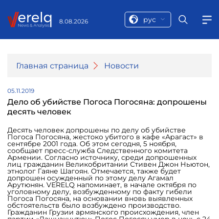
рус
8.08.2026
Главная страница
Новости
05.11.2019
Дело об убийстве Погоса Погосяна: допрошены
десять человек
Десять человек допрошены по делу об убийстве
Погоса Погосяна, жестоко убитого в кафе «Арагаст» в
сентябре 2001 года. Об этом сегодня, 5 ноября,
сообщает пресс-служба Следственного комитета
Армении. Согласно источнику, среди допрошенных
лиц гражданин Великобритании Стивен Джон Ньютон,
этнолог Гаяне Шагоян. Отмечается, также будет
допрошен осужденный по этому делу Агамал
Арутюнян. VERELQ напоминает, в начале октября по
уголовному делу, возбужденному по факту гибели
Погоса Погосяна, на основании вновь выявленных
обстоятельств было возбуждено производство.
Гражданин Грузии армянского происхождения, член