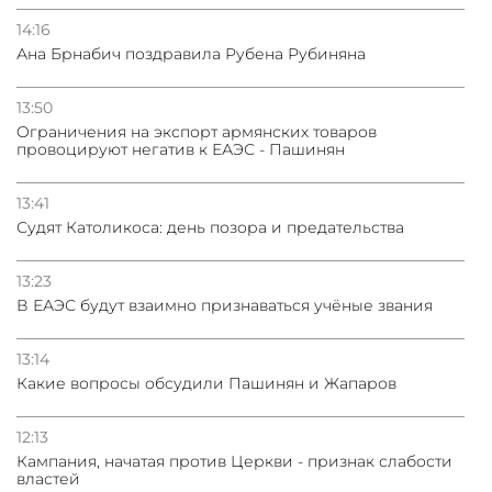
14:16
Ана Брнабич поздравила Рубена Рубиняна
13:50
Oграничения на экспорт армянских товаров
провоцируют негатив к ЕАЭС - Пашинян
13:41
Судят Католикоса: день позора и предательства
13:23
В ЕАЭС будут взаимно признаваться учёные звания
13:14
Какие вопросы обсудили Пашинян и Жапаров
12:13
Кампания, начатая против Церкви - признак слабости
властей