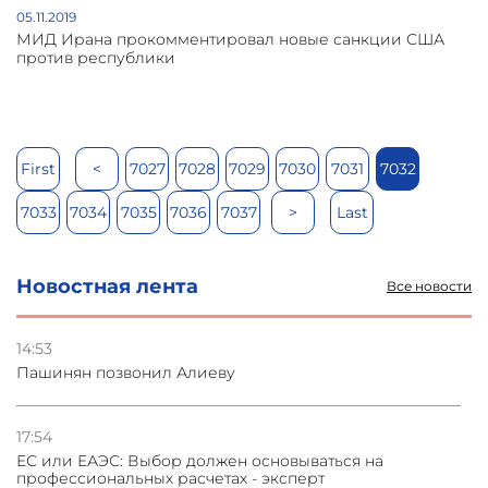
05.11.2019
МИД Ирана прокомментировал новые санкции США
против республики
First
<
7027
7028
7029
7030
7031
7032
7033
7034
7035
7036
7037
>
Last
Новостная лента
Все новости
14:53
Пашинян позвонил Алиеву
17:54
ЕС или ЕАЭС: Выбор должен основываться на
профессиональных расчетах - эксперт