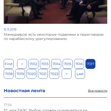
12.11.2019
Мамедъяров: eсть некоторые подвижки в переговорах
по карабахскому урегулированию
First
<
7012
7013
7014
7015
7016
7017
7018
7019
7020
7021
7022
>
Last
Новостная лента
Все новости
17:54
ЕС или ЕАЭС: Выбор должен основываться на