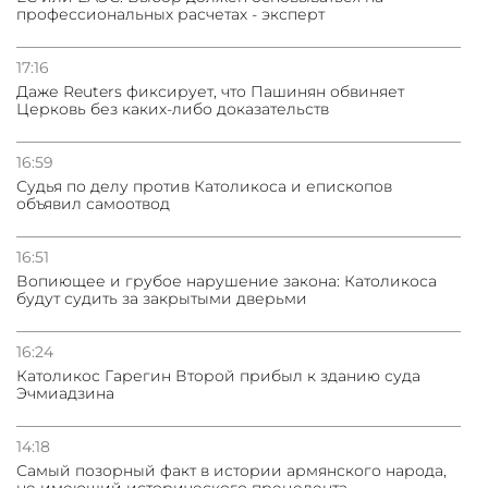
профессиональных расчетах - эксперт
17:16
Даже Reuters фиксирует, что Пашинян обвиняет
Церковь без каких-либо доказательств
16:59
Судья по делу против Католикоса и епископов
объявил самоотвод
16:51
Вопиющее и грубое нарушение закона: Католикоса
будут судить за закрытыми дверьми
16:24
Католикос Гарегин Второй прибыл к зданию суда
Эчмиадзина
14:18
Самый позорный факт в истории армянского народа,
не имеющий исторического прецедента