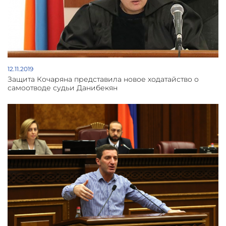
12.11.2019
Защита Кочаряна представила новое ходатайство о
самоотводе судьи Данибекян