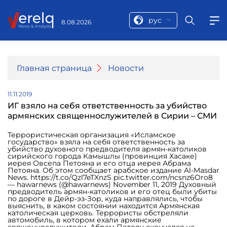
рус
8.08.2026
Главная страница
Новости
11.11.2019
ИГ взяло на себя ответственность за убийство
армянских священнослужителей в Сирии – СМИ
Террористическая организация «Исламское
государство» взяла на себя ответственность за
убийство духовного предводителя армян-католиков
сирийского города Камышлы (провинция Хасаке)
иерея Овсепа Петояна и его отца иерея Абрама
Петояна. Об этом сообщает арабское издание Al-Masdar
News. https://t.co/Qzl7eTXnzS pic.twitter.com/ncsnz6Oro8
— hawarnews (@hawarnews) November 11, 2019 Духовный
предводитель армян-католиков и его отец были убиты
по дороге в Дейр-эз-Зор, куда направлялись, чтобы
выяснить, в каком состоянии находится Армянская
католическая церковь. Террористы обстреляли
автомобиль, в котором ехали армянские