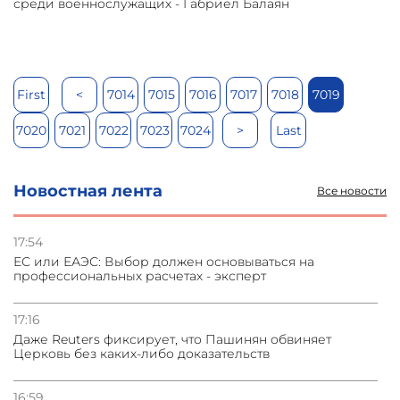
среди военнослужащих - Габриел Балаян
First
<
7014
7015
7016
7017
7018
7019
7020
7021
7022
7023
7024
>
Last
Новостная лента
Все новости
17:54
ЕС или ЕАЭС: Выбор должен основываться на
профессиональных расчетах - эксперт
17:16
Даже Reuters фиксирует, что Пашинян обвиняет
Церковь без каких-либо доказательств
16:59