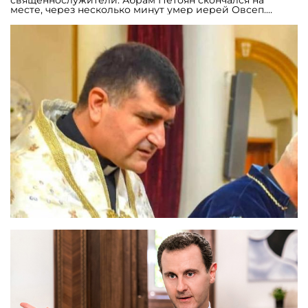
священнослужители. Абрам Петоян скончался на
месте, через несколько минут умер иерей Овсеп.
Дьякон армянской церкви Фатти Сано, ехавший в том
же автомобиле, получил ранения.