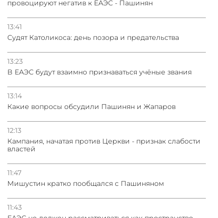
провоцируют негатив к ЕАЭС - Пашинян
13:41
Судят Католикоса: день позора и предательства
13:23
В ЕАЭС будут взаимно признаваться учёные звания
13:14
Какие вопросы обсудили Пашинян и Жапаров
12:13
Кампания, начатая против Церкви - признак слабости
властей
11:47
Мишустин кратко пообщался с Пашиняном
11:43
ЕАЭС не должен рассматриваться как пространство