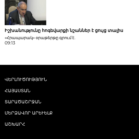
Իշխանությունը հոգեվարքի նշաններ է ցույց տալիս
«Հրապարակ» օրաթերթը գրում է.
09:13
ՎԵՐԼՈՒԾՈՒԹՅՈՒՆ
ՀԱՅԱՍՏԱՆ
ՏԱՐԱԾԱՇՐՋԱՆ
ՄԵՐՁԱՎՈՐ ԱՐԵՒԵԼՔ
ԱՇԽԱՐՀ