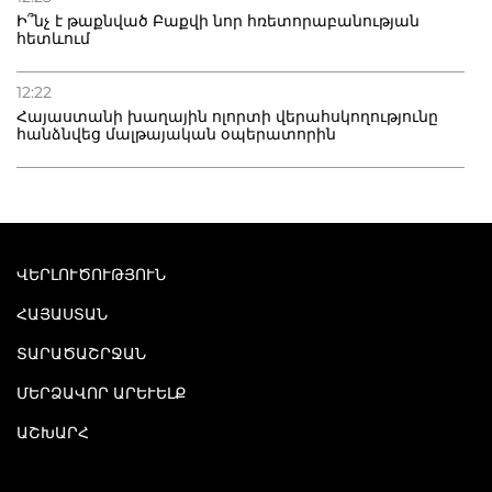
Ի՞նչ է թաքնված Բաքվի նոր հռետորաբանության
հետևում
12:22
Հայաստանի խաղային ոլորտի վերահսկողությունը
հանձնվեց մալթայական օպերատորին
ՎԵՐԼՈՒԾՈՒԹՅՈՒՆ
ՀԱՅԱՍՏԱՆ
ՏԱՐԱԾԱՇՐՋԱՆ
ՄԵՐՁԱՎՈՐ ԱՐԵՒԵԼՔ
ԱՇԽԱՐՀ