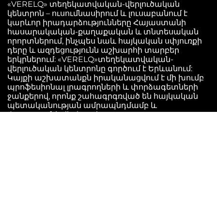
«VERELQ» տեղեկատվական-վերլուծական
կենտրոն – ուսումնասիրում և լուսաբանում է
կարևոր իրադարձությունները Հայաստանի
հասարակական-քաղաքական և տնտեսական
որորտներում, ինչպես նաև հայկական սփյուռքի
դերը և ազդեցությունն աշխարհի տարբեր
երկրներում: «VERELQ»տեղեկատվական-
վերլուծական կենտրոնը գործում է Երևանում:
Կայքի աշխատանքն իրականացվում է մի խումբ
պրոֆեսիոնալ լրագրողների և փորձագետների
ջանքերով, որոնք շահագրգռված են հայկական
պետականության ամրապնդմամբ և
Հայաստանի վերելքով:
info@verelq.am