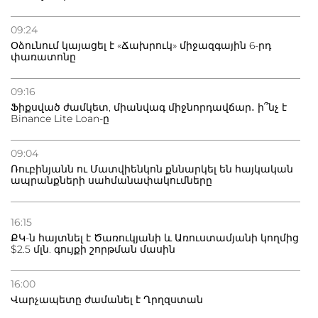
21.07.2026
Դատվածություն ունեցող միգրանտներին կարգելվի
09:24
բնակվել Ռուսաստանում
Օձունում կայացել է «Ճախրուկ» միջազգային 6-րդ
փառատոնը
20.07.2026
Բաքվի բանտից գեներալ Մանուկյանը դիմել է
09:16
Փաշինյանին
Ֆիքսված ժամկետ, միանվագ միջնորդավճար․ ի՞նչ է
Binance Lite Loan-ը
09:04
Ռուբինյանն ու Մատվիենկոն քննարկել են հայկական
ապրանքների սահմանափակումները
16:15
ՔԿ-ն հայտնել է Ծառուկյանի և Առուստամյանի կողմից
$2.5 մլն. գույքի շորթման մասին
16:00
Վարչապետը ժամանել է Ղրղզստան