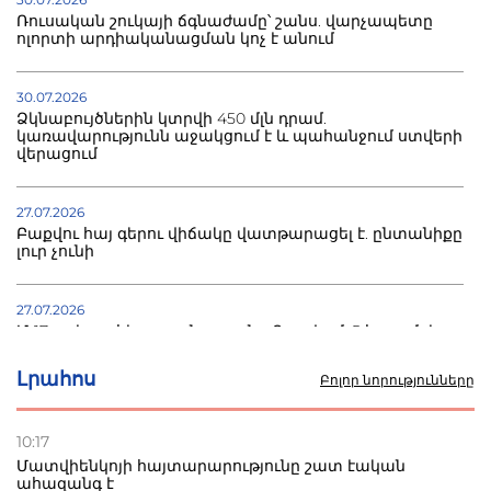
Ռուսական շուկայի ճգնաժամը՝ շանս. վարչապետը
ոլորտի արդիականացման կոչ է անում
30.07.2026
Ձկնաբույծներին կտրվի 450 մլն դրամ.
կառավարությունն աջակցում է և պահանջում ստվերի
վերացում
27.07.2026
Բաքվու հայ գերու վիճակը վատթարացել է. ընտանիքը
լուր չունի
27.07.2026
Մ-17 աշխարհի առաջնությունը Բաքվում. 5 հայ ըմբիշ
սկսում է պայքարը
Լրահոս
Բոլոր նորությունները
22.07.2026
Ուկրաինան հարվածել է Wildberries-ի պահեստներին,
10:17
տուժածներ կան
Մատվիենկոյի հայտարարությունը շատ էական
ահազանգ է