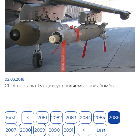
02.03.2016
США поставят Турции управляемые авиабомбы
First
<
2081
2082
2083
2084
2085
2086
2087
2088
2089
2090
2091
>
Last