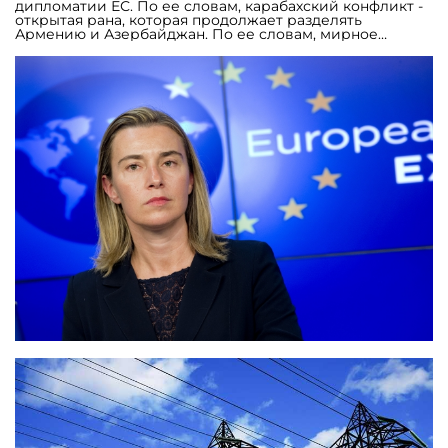
дипломатии ЕС. По ее словам, карабахский конфликт -
открытая рана, которая продолжает разделять
Армению и Азербайджан. По ее словам, мирное
урегулирование карабахского конфликта находится на
повестке Евросоюза, которая наблюдает за процессом
посредством своего спецпредставителя. По словам
Могерини, визит в Баку стартовал с ее участия в
заседании Консультативного совета Южного газового
коридора - большого проекта, имеющего ключевое
значение для энергетической безопасности Южной
Европы. "Кроме того, это проект играет важную роль в
укреплении сотрудничества между странами -
участниками проекта с точки зрения углубления и
расширения потенциала взаимодействия в
стратегически важном регионе", - цитирует
европейского политика АрмИнфо. Могерини заверила,
что в ходе встречи с руководством страны и с
представителями гражданского общества
Азербайджана, была подчеркнута та важная роль,
которую ЕС придает уважению прав человека, свободы
общения и выражения. В центе внимания ее встреч в
Ереване с президентом Армении Сержем Саргсяном,
министром иностранных дел Эдвардом Налбандяном,
представителями парламентских фракций и
представителями гражданского общества были в
частности, внутренние реформы, двусторонние
отношения и ситуация в регионе. "С представителями
гражданского общества мы провели длительную
беседу о том, как воплотить в жизнь демократические
ценности, плюрализм, вовлеченность и верховенство
закона - являющиеся лучшими инвестициями для
экономического развития и безопасности каждой