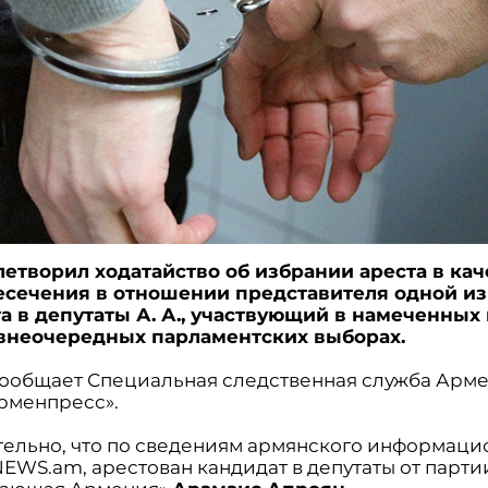
летворил ходатайство об избрании ареста в кач
сечения в отношении представителя одной из
а в депутаты А. А., участвующий в намеченных 
внеочередных парламентских выборах.
сообщает Специальная следственная служба Арме
рменпресс».
ельно, что по сведениям армянского информаци
NEWS.am, арестован кандидат в депутаты от парти