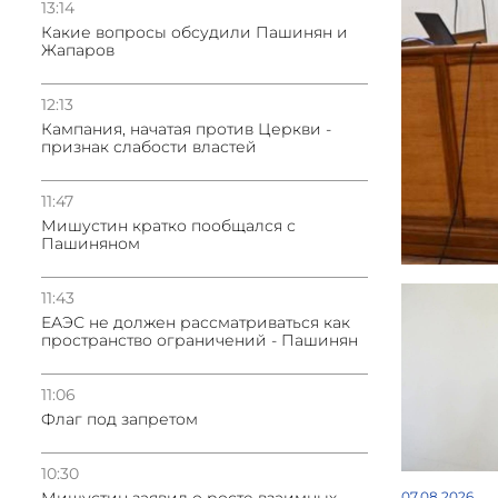
13:14
Какие вопросы обсудили Пашинян и
Жапаров
12:13
Кампания, начатая против Церкви -
признак слабости властей
11:47
Мишустин кратко пообщался с
Пашиняном
11:43
ЕАЭС не должен рассматриваться как
пространство ограничений - Пашинян
11:06
Флаг под запретом
10:30
07.08.2026