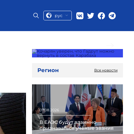
рус
Следующая новость
н
Регион
Все новости
07.08.2026
В ЕАЭС будут взаимно
признаваться учёные звания