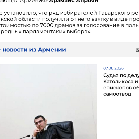
тающая Армения»
Арамаис Апроян
.
е установило, что ряд избирателей Гаварского р
кской области получили от него взятку в виде пр
стоимостью по 7000 драмов за голосование в поль
ередных парламентских выборах.
 новости из Армении
В
07.08.2026
Судья по дел
Католикоса и
епископов о
самоотвод