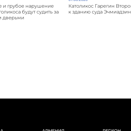
 и грубое нарушение
Католикос Гарегин Втор
толикоса будут судить за
к зданию суда Эчмиадзин
и дверьми
КА
АРМЕНИЯ
РЕГИОН