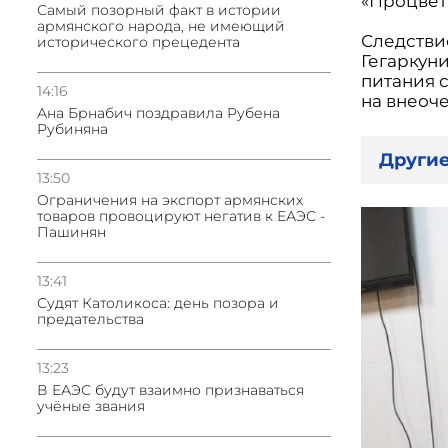
«Процве
Самый позорный факт в истории
армянского народа, не имеющий
Следстви
исторического прецедента
Гегаркуни
питания 
14:16
на внеоч
Ана Брнабич поздравила Рубена
Рубиняна
Другие
13:50
Oграничения на экспорт армянских
товаров провоцируют негатив к ЕАЭС -
Пашинян
13:41
Судят Католикоса: день позора и
предательства
13:23
В ЕАЭС будут взаимно признаваться
учёные звания