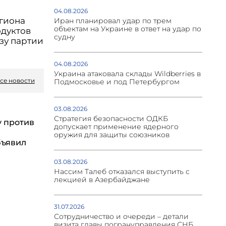
04.08.2026
егиона
Иран планировал удар по трем
объектам на Украине в ответ на удар по
одуктов
судну
зу партии
04.08.2026
Украина атаковала склады Wildberries в
се новости
Подмосковье и под Петербургом
03.08.2026
Стратегия безопасности ОДКБ
у против
допускает применение ядерного
оружия для защиты союзников
бъявил
03.08.2026
Нассим Талеб отказался выступить с
лекцией в Азербайджане
31.07.2026
Сотрудничество и очереди – детали
визита главы погрануправления СНБ