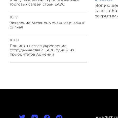
Мишустин заявил о росте взаимных
торговых связей стран ЕАЭС
Вопиющее
закона: Ка
закрытым
10:17
Заявление Матвиено очень серьезный
сигнал
10:09
Пашинян назвал укрепление
сотрудничества с ЕАЭС одним из
приоритетов Армении
АНАЛИТИ