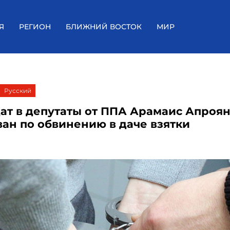
Я
РЕГИОН
БЛИЖНИЙ ВОСТОК
МИР
Русский
ат в депутаты от ППА Арамаис Апроя
ван по обвинению в даче взятки