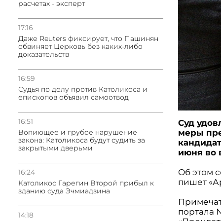
расчетах - эксперт
17:16
Даже Reuters фиксирует, что Пашинян
обвиняет Церковь без каких-либо
доказательств
16:59
Судья по делу против Католикоса и
епископов объявил самоотвод
16:51
Суд удов
Вопиющее и грубое нарушение
меры пре
закона: Католикоса будут судить за
кандидат
закрытыми дверьми
июня во 
Об этом 
16:24
пишет «А
Католикос Гарегин Второй прибыл к
зданию суда Эчмиадзина
Примечат
портала 
14:18