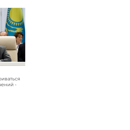
риваться
чений -