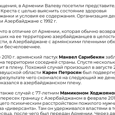
ащения, в Армении Валеву посетили представит
 Креста с целью выяснить состояние здоровья
жанки и условия ее содержания. Организация дей
и Азербайджане с 1992 г.
 что в отличие от Армении, которая обычно возвр
их на ее территорию азербайджанцев в целости
сти, в Азербайджане с армянскими пленными обх
 и бесчеловечнее.
 2010 г. армянский пастух
Манвел Сарибекян
заб
 на территории соседней страны. Спустя нескольк
ит в плену. Похожий случай произошел в августе 2
авушской области
Карен Петросян
был подвергн
 результате чего скончался на следующий же ден
 оказался в азербайджанском плену.
 также случай с 77-летним
Мамиконом Ходжояно
 пересек границу с Азербайджаном в феврале 201
его психическим расстройством пожилого мужч
а «диверсанта». Там он удерживался властями в 
есяца, после чего был передан Армении. Через д