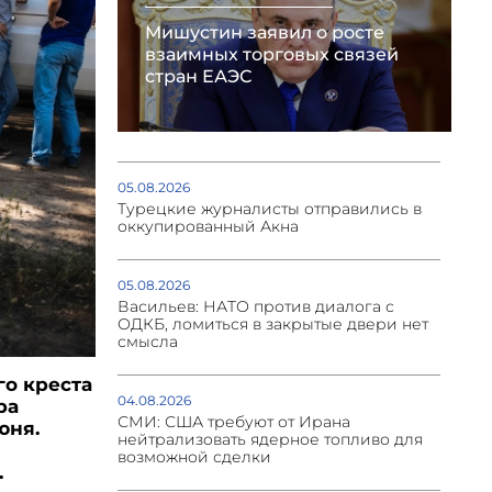
Мишустин заявил о росте
взаимных торговых связей
стран ЕАЭС
05.08.2026
Турецкие журналисты отправились в
оккупированный Акна
05.08.2026
Васильев: НАТО против диалога с
ОДКБ, ломиться в закрытые двери нет
смысла
о креста
04.08.2026
ра
СМИ: США требуют от Ирана
юня.
нейтрализовать ядерное топливо для
возможной сделки
.