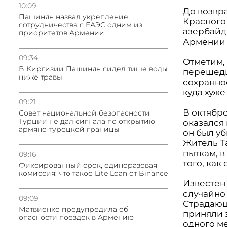
10:09
До возвр
Пашинян назвал укрепление
Красного
сотрудничества с ЕАЭС одним из
азербайд
приоритетов Армении
Армении 
09:34
Отметим,
В Киргизии Пашинян сидел тише воды
перешедш
ниже травы
сохранно
куда хуже
09:21
В октябре
Совет национальной безопасности
Турции не дал сигнала по открытию
оказался
армяно-турецкой границы
он был уб
Житель Т
пыткам, в
09:16
того, как
Фиксированный срок, единоразовая
комиссия: что такое Lite Loan от Binance
Известен
случайно
09:09
Страдающ
Матвиенко предупредила об
приняли з
опасности поездок в Армению
одного м