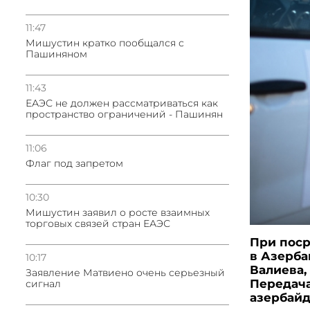
11:47
Мишустин кратко пообщался с
Пашиняном
11:43
ЕАЭС не должен рассматриваться как
пространство ограничений - Пашинян
11:06
Флаг под запретом
10:30
Мишустин заявил о росте взаимных
торговых связей стран ЕАЭС
При поср
в Азерба
10:17
Валиева,
Заявление Матвиено очень серьезный
Передача
сигнал
азербайд