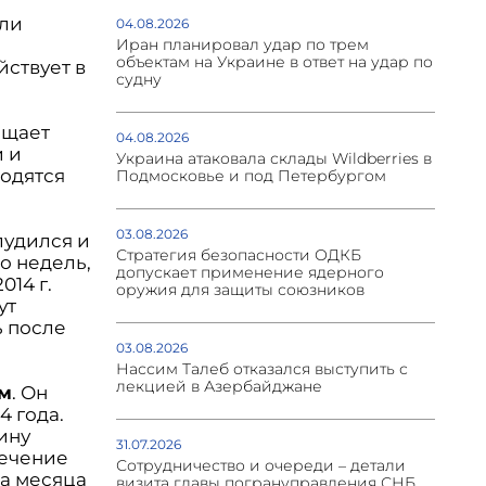
ели
04.08.2026
Иран планировал удар по трем
объектам на Украине в ответ на удар по
ствует в
судну
ащает
04.08.2026
 и
Украина атаковала склады Wildberries в
одятся
Подмосковье и под Петербургом
03.08.2026
лудился и
Стратегия безопасности ОДКБ
о недель,
допускает применение ядерного
014 г.
оружия для защиты союзников
ут
ь после
03.08.2026
Нассим Талеб отказался выступить с
лекцией в Азербайджане
м
. Он
4 года.
ину
31.07.2026
течение
Сотрудничество и очереди – детали
ва месяца
визита главы погрануправления СНБ