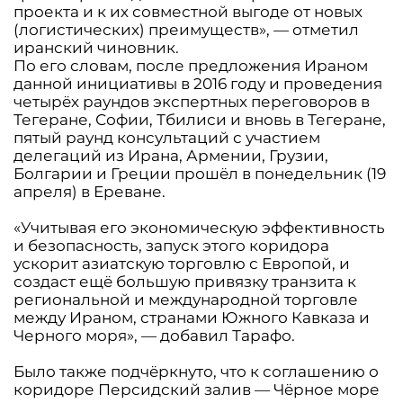
проекта и к их совместной выгоде от новых
(логистических) преимуществ», — отметил
иранский чиновник.
По его словам, после предложения Ираном
данной инициативы в 2016 году и проведения
четырëх раундов экспертных переговоров в
Тегеране, Софии, Тбилиси и вновь в Тегеране,
пятый раунд консультаций с участием
делегаций из Ирана, Армении, Грузии,
Болгарии и Греции прошëл в понедельник (19
апреля) в Ереване.
«Учитывая его экономическую эффективность
и безопасность, запуск этого коридора
ускорит азиатскую торговлю с Европой, и
создаст ещë большую привязку транзита к
региональной и международной торговле
между Ираном, странами Южного Кавказа и
Черного моря», — добавил Тарафо.
Было также подчëркнуто, что к соглашению о
коридоре Персидский залив — Чëрное море