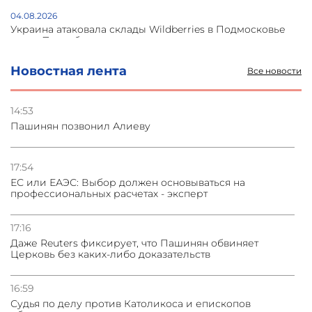
04.08.2026
Украина атаковала склады Wildberries в Подмосковье
и под Петербургом
Новостная лента
Все новости
03.08.2026
Стратегия безопасности ОДКБ допускает применение
ядерного оружия для защиты союзников
14:53
Пашинян позвонил Алиеву
03.08.2026
Нассим Талеб отказался выступить с лекцией в
Азербайджане
17:54
ЕС или ЕАЭС: Выбор должен основываться на
профессиональных расчетах - эксперт
31.07.2026
Сотрудничество и очереди – детали визита главы
погрануправления СНБ Армении в Тбилиси
17:16
Даже Reuters фиксирует, что Пашинян обвиняет
Церковь без каких-либо доказательств
16:59
Судья по делу против Католикоса и епископов