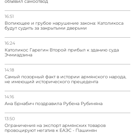
объявил самоотвод
16:51
Вопиющее и грубое нарушение закона: Католикоса
будут судить за закрытыми дверьми
16:24
Католикос Гарегин Второй прибыл к зданию суда
Эчмиадзина
14:18
Самый позорный факт в истории армянского народа,
не имеющий исторического прецедента
14:16
Ана Брнабич поздравила Рубена Рубиняна
13:50
Oграничения на экспорт армянских товаров
провоцируют негатив к ЕАЭС - Пашинян