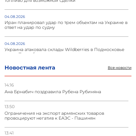
топливо для возможной сделки
04.08.2026
Иран планировал удар по трем объектам на Украине в
ответ на удар по судну
04.08.2026
Украина атаковала склады Wildberries в Подмосковье
и под Петербургом
Новостная лента
Все новости
03.08.2026
Стратегия безопасности ОДКБ допускает применение
ядерного оружия для защиты союзников
14:16
Ана Брнабич поздравила Рубена Рубиняна
03.08.2026
Нассим Талеб отказался выступить с лекцией в
13:50
Азербайджане
Oграничения на экспорт армянских товаров
провоцируют негатив к ЕАЭС - Пашинян
31.07.2026
Сотрудничество и очереди – детали визита главы
13:41
погрануправления СНБ Армении в Тбилиси