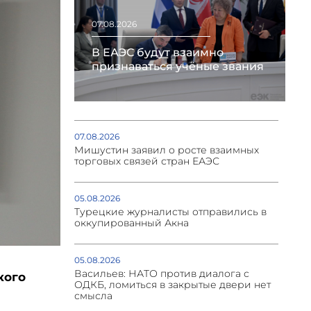
07.08.2026
В ЕАЭС будут взаимно
признаваться учёные звания
07.08.2026
Мишустин заявил о росте взаимных
торговых связей стран ЕАЭС
05.08.2026
Турецкие журналисты отправились в
оккупированный Акна
05.08.2026
Васильев: НАТО против диалога с
кого
ОДКБ, ломиться в закрытые двери нет
смысла