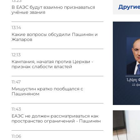
13:23
Другие
В ЕАЭС будут взаимно признаваться
учёные звания
13:14
Какие вопросы обсудили Пашинян и
Жапаров
12:13
Кампания, начатая против Церкви -
признак слабости властей
11:47
Мишустин кратко пообщался с
Пашиняном
11:43
ЕАЭС не должен рассматриваться как
пространство ограничений - Пашинян
11:06