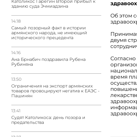
Католикос Гарегин Второй прибыл к
здравоо
зданию суда Эчмиадзина
Об этом 
14:18
здравоох
Самый позорный факт в истории
армянского народа, не имеющий
Принимая
исторического прецедента
двумя ст
сотрудни
14:16
Согласно
Ана Брнабич поздравила Рубена
Рубиняна
организо
национал
время пл
13:50
осуществ
Oграничения на экспорт армянских
повышени
товаров провоцируют негатив к ЕАЭС -
лекарств
Пашинян
здравоох
информац
13:41
здравоох
Судят Католикоса: день позора и
предательства