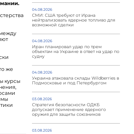
мании.
04.08.2026
истерства
СМИ: США требуют от Ирана
нейтрализовать ядерное топливо для
возможной сделки
 между
яют
04.08.2026
Иран планировал удар по трем
объектам на Украине в ответ на удар по
судну
ски
то же
04.08.2026
Украина атаковала склады Wildberries в
ны курсы
Подмосковье и под Петербургом
нения,
рсами
емы
03.08.2026
итики
Стратегия безопасности ОДКБ
допускает применение ядерного
оружия для защиты союзников
03.08.2026