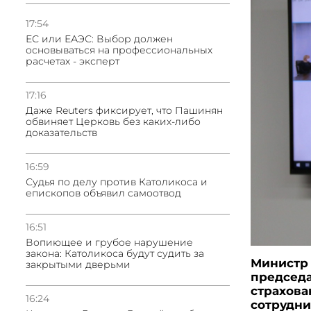
17:54
ЕС или ЕАЭС: Выбор должен
основываться на профессиональных
расчетах - эксперт
17:16
Даже Reuters фиксирует, что Пашинян
обвиняет Церковь без каких-либо
доказательств
16:59
Судья по делу против Католикоса и
епископов объявил самоотвод
16:51
Вопиющее и грубое нарушение
закона: Католикоса будут судить за
Министр 
закрытыми дверьми
председа
страхова
16:24
сотрудни