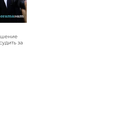
ушение
судить за