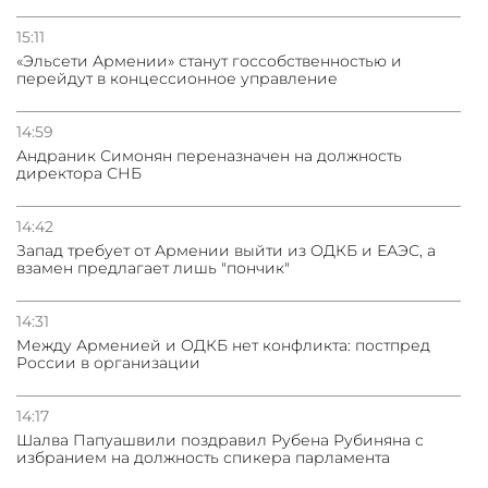
15:11
«Эльсети Армении» станут госсобственностью и
перейдут в концессионное управление
14:59
Андраник Симонян переназначен на должность
директора СНБ
14:42
Запад требует от Армении выйти из ОДКБ и ЕАЭС, а
взамен предлагает лишь "пончик"
14:31
Между Арменией и ОДКБ нет конфликта: постпред
России в организации
14:17
Шалва Папуашвили поздравил Рубена Рубиняна с
избранием на должность спикера парламента