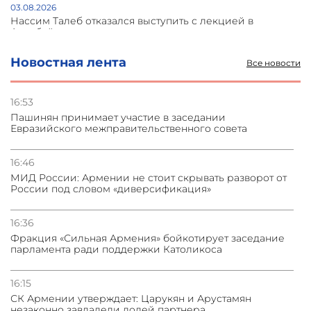
03.08.2026
Нассим Талеб отказался выступить с лекцией в
Азербайджане
Новостная лента
Все новости
31.07.2026
Сотрудничество и очереди – детали визита главы
погрануправления СНБ Армении в Тбилиси
16:53
Пашинян принимает участие в заседании
Евразийского межправительственного совета
31.07.2026
Грузия развивается несмотря на внешние шоки и
вызовы – минэкономики Грузии
16:46
МИД России: Армении не стоит скрывать разворот от
России под словом «диверсификация»
31.07.2026
Трамп готов дать шанс переговорам с Ираном при
условии прекращения огня
16:36
Фракция «Сильная Армения» бойкотирует заседание
парламента ради поддержки Католикоса
16:15
СК Армении утверждает: Царукян и Арустамян
незаконно завладели долей партнера