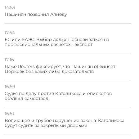
ядерного оружия для защиты союзников
14:53
Пашинян позвонил Алиеву
03.08.2026
Нассим Талеб отказался выступить с лекцией в
Азербайджане
17:54
ЕС или ЕАЭС: Выбор должен основываться на
профессиональных расчетах - эксперт
31.07.2026
Сотрудничество и очереди – детали визита главы
погрануправления СНБ Армении в Тбилиси
17:16
Даже Reuters фиксирует, что Пашинян обвиняет
Церковь без каких-либо доказательств
16:59
Судья по делу против Католикоса и епископов
объявил самоотвод
16:51
Вопиющее и грубое нарушение закона: Католикоса
будут судить за закрытыми дверьми