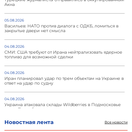
Акна
05.08.2026
Васильев: НАТО против диалога с ОДКБ, ломиться в
закрытые двери нет смысла
04.08.2026
СМИ: США требуют от Ирана нейтрализовать ядерное
топливо для возможной сделки
04.08.2026
Иран планировал удар по трем объектам на Украине в
ответ на удар по судну
04.08.2026
Украина атаковала склады Wildberries в Подмосковье
и под Петербургом
Новостная лента
Все новости
03.08.2026
Стратегия безопасности ОДКБ допускает применение