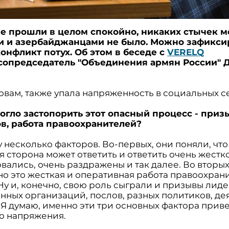
 прошли в целом спокойно, никаких стычек 
 и азербайджанцами не было. Можно зафиксир
конфликт потух. Об этом в беседе с
VERELQ
сопредседатель "Объединения армян России" 
овам, также упала напряженность в социальных с
могло застопорить этот опасный процесс - при
в, работа правоохранителей?
зу несколько факторов. Во-первых, они поняли, что
 сторона может ответить и ответить очень жестко
ались, очень раздражены и так далее. Во вторых
но это жесткая и оперативная работа правоохран
Ну и, конечно, свою роль сыграли и призывы лид
нных организаций, послов, разных политиков, де
 Я думаю, именно эти три основных фактора прив
 напряжения.