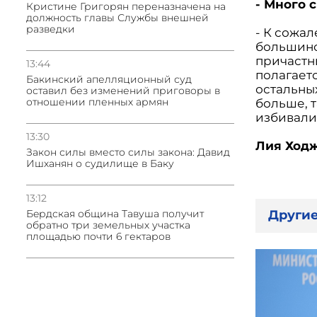
- Много 
Кристине Григорян переназначена на
должность главы Службы внешней
разведки
- К сожа
большинст
причастн
13:44
полагает
Бакинский апелляционный суд
остальны
оставил без изменений приговоры в
отношении пленных армян
больше, т
избивали,
13:30
Лия Ход
Закон силы вместо силы закона: Давид
Ишханян о судилище в Баку
13:12
Бeрдская община Тавуша получит
Другие
обратно три земельных участка
площадью почти 6 гектаров