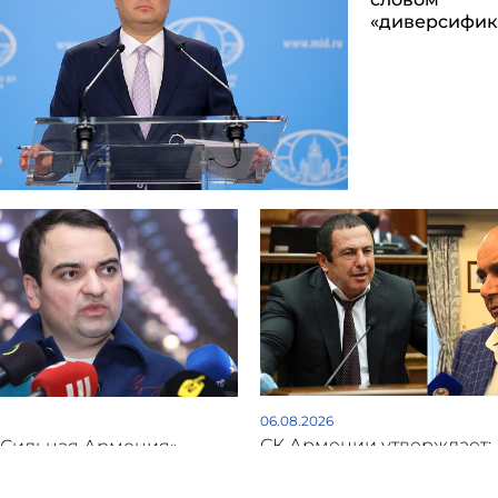
«диверсифик
06.08.2026
СК Армении утверждает:
«Сильная Армения»
Арустамян незаконно за
ет заседание
долей партнера
та ради поддержки