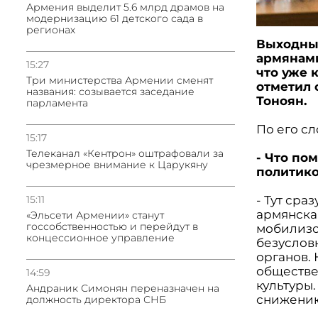
Армения выделит 5.6 млрд драмов на
модернизацию 61 детского сада в
регионах
Выходные
армянами
15:27
что уже 
Три министерства Армении сменят
отметил 
названия: созывается заседание
Тоноян.
парламента
По его сл
15:17
Телеканал «Кентрон» оштрафовали за
- Что по
чрезмерное внимание к Царукяну
политико
- Тут сра
15:11
армянская
«Эльсети Армении» станут
госсобственностью и перейдут в
мобилизов
концессионное управление
безуслов
органов. 
обществе
14:59
культуры.
Андраник Симонян переназначен на
снижению
должность директора СНБ