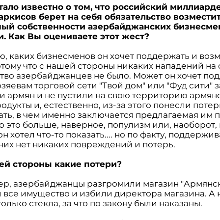
стало известно о том, что российский миллиард
аркисов берет на себя обязательство возмести
ный собственности азербайджанских бизнесме
. Как Вы оцениваете этот жест?
аю, каких бизнесменов он хочет поддержать и воз
отому что с нашей стороны никаких нападений на
тво азербайджанцев не было. Может он хочет под
зяевам торговой сети "Твой дом" или "Фуд сити" за
ли армян и не пустили на свою территорию армян
одукты и, естественно, из-за этого понесли потер
зать, в чем именно заключается предлагаемая им 
о это больше, наверное, популизм или, наоборот, 
н хотел что-то показать.... но по факту, поддержив
 них нет никаких повреждений и потерь.
шей стороны какие потери?
ер, азербайджанцы разгромили магазин "Армянск
 все имущество и избили директора магазина. А
олько стекла, за что по закону были наказаны.