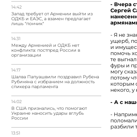
- Вчера 
14:42
Сергей С
Запад требует от Армении выйти из
нанесен
ОДКБ и ЕАЭС, а взамен предлагает
армянами
лишь "пончик"
- Я не зн
14:31
ущерб, п
Между Арменией и ОДКБ нет
и имущес
конфликта: постпред России в
помочь хо
организации
те выгна
фуры и пр
14:17
могу ска
Шалва Папуашвили поздравил Рубена
потому чт
Рубиняна с избранием на должность
которым о
спикера парламента
некого, у
14:02
- А с на
В США признались, что помогают
Украине наносить удары вглубь
- Наприм
России
поломали
разбили т
13:51