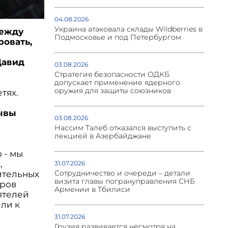
04.08.2026
Украина атаковала склады Wildberries в
между
Подмосковье и под Петербургом
овать,
Давид
03.08.2026
Стратегия безопасности ОДКБ
допускает применение ядерного
оружия для защиты союзников
етях.
зывы
03.08.2026
Нассим Талеб отказался выступить с
лекцией в Азербайджане
 - мы
,
31.07.2026
Сотрудничество и очереди – детали
ительных
визита главы погрануправления СНБ
еров
Армении в Тбилиси
ятелей
ели к
31.07.2026
Грузия развивается несмотря на