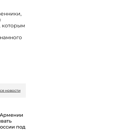
венники,
и
, которым
 намного
и
се новости
 Армении
ывать
России под