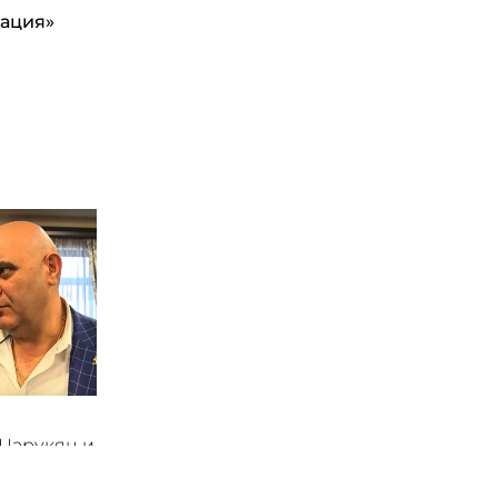
ация»
 Царукян и
владели