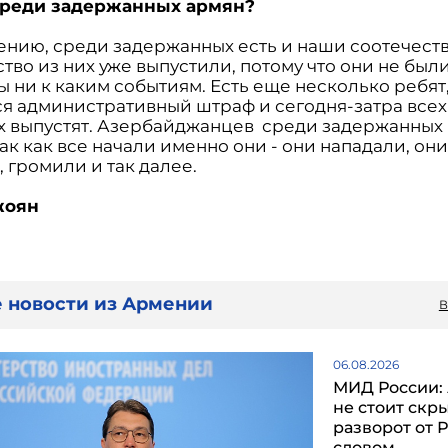
среди задержанных армян?
лению, среди задержанных есть и наши соотечест
во из них уже выпустили, потому что они не был
ы ни к каким событиям. Есть еще несколько ребят
ся административный штраф и сегодня-затра всех
х выпустят. Азербайджанцев среди задержанных
ак как все начали именно они - они нападали, он
 громили и так далее.
жоян
 новости из Армении
В
06.08.2026
МИД России:
не стоит скр
разворот от 
словом