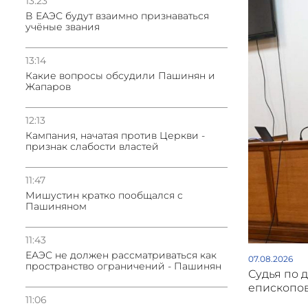
13:23
В ЕАЭС будут взаимно признаваться
учёные звания
13:14
Какие вопросы обсудили Пашинян и
Жапаров
12:13
Кампания, начатая против Церкви -
признак слабости властей
11:47
Мишустин кратко пообщался с
Пашиняном
11:43
ЕАЭС не должен рассматриваться как
07.08.2026
пространство ограничений - Пашинян
Судья по 
епископов
11:06