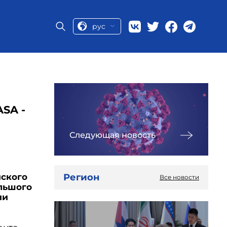
рус
SA -
Следующая новость
Регион
йского
Все новости
ольшого
ии