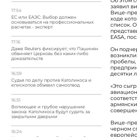
Об этом с
заявил в
17:54
Вице-прем
ЕС или ЕАЭС: Выбор должен
ходе кот
основываться на профессиональных
список. 
расчетах - эксперт
представ
EASA, по
17:16
Даже Reuters фиксирует, что Пашинян
Он подче
обвиняет Церковь без каких-либо
возникли 
доказательств
пробелы,
предприн
16:59
десятки л
Судья по делу против Католикоса и
епископов объявил самоотвод
«Это сыг
авиацион
соответст
16:51
армянски
Вопиющее и грубое нарушение
совершен
закона: Католикоса будут судить за
закрытыми дверьми
Вице-пре
черном с
16:24
европейс