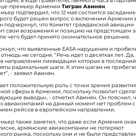
егодня, в ходе правительственного часа в парлам
ице-премьер Армении
Тигран Авинян
.
ьер подтвердил, что 12 мая состоится заседание
орого будет решен вопрос о включении Армении 
Он подчеркнул, что Комитет гражданской авиации
ит свои возражения и позицию на предстоящем 
сле чего будет принято окончательное решение.
ркнул, что выявленные EASA нарушения и пробел
отнюдь не сегодня. “Речь идет о десятках лет. Да
 в направлении ликвидации которых в последни
яты радикальные шаги. К этим шагам не прибега
ет”, - заявил Авинян.
рает положительную роль с точки зрения развити
ной сферы в Армении, поскольку позволит сдела
вующие выводы», - отметил Авинян. Он пояснил, 
х авиакомпаний на данный момент нет проблем с
ием рейсов в европейском направлении.
мьер также заметил, что даже если Армения окаж
писке, армянские авиакомпании не потеряют
кого рынка, поскольку они и не были представле