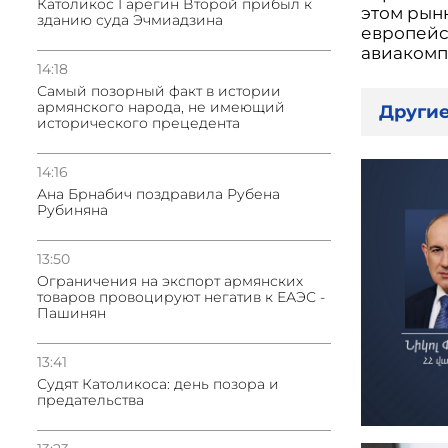
Католикос Гарегин Второй прибыл к
этом рынк
зданию суда Эчмиадзина
европейс
авиакомп
14:18
Самый позорный факт в истории
армянского народа, не имеющий
Другие
исторического прецедента
14:16
Ана Брнабич поздравила Рубена
Рубиняна
13:50
Oграничения на экспорт армянских
товаров провоцируют негатив к ЕАЭС -
Пашинян
13:41
Судят Католикоса: день позора и
предательства