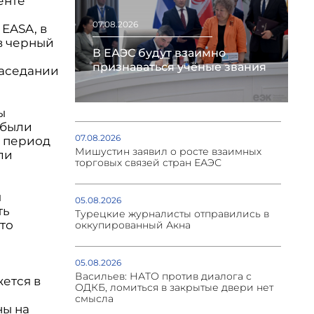
енте
07.08.2026
 EASA, в
в черный
В ЕАЭС будут взаимно
признаваться учёные звания
заседании
ы
, были
07.08.2026
й период
Мишустин заявил о росте взаимных
ли
торговых связей стран ЕАЭС
я
05.08.2026
ть
Турецкие журналисты отправились в
что
оккупированный Акна
05.08.2026
Васильев: НАТО против диалога с
ется в
ОДКБ, ломиться в закрытые двери нет
смысла
ны на