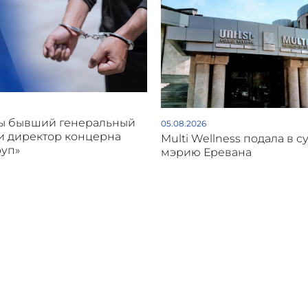
ы бывший генеральный
05.08.2026
и директор концерна
Multi Wellness подала в с
руп»
мэрию Еревана