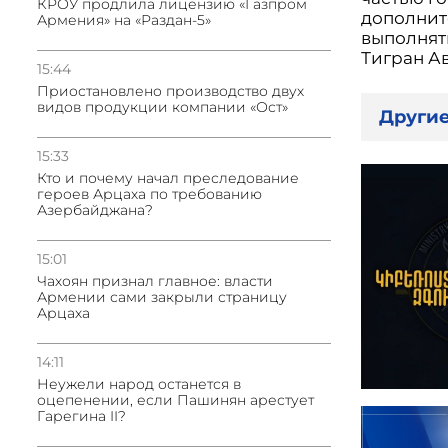
КРОУ продлила лицензию «Газпром
дополнит
Армения» на «Раздан-5»
выполнять
Тигран А
15:44
Приостановлено производство двух
видов продукции компании «Ост»
Другие
15:33
Кто и почему начал преследование
героев Арцаха по требованию
Азербайджана?
15:01
Чахоян признал главное: власти
Армении сами закрыли страницу
Арцаха
14:11
Неужели народ останется в
оцепенении, если Пашинян арестует
Гарегина II?