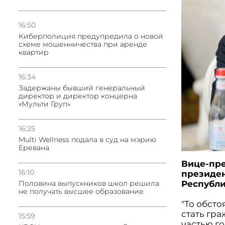
16:50
Киберполиция предупредила о новой
схеме мошенничества при аренде
квартир
16:34
Задержаны бывший генеральный
директор и директор концерна
«Мульти Груп»
16:25
Multi Wellness подала в суд на мэрию
Еревана
Вице-пр
16:10
президен
Половина выпускников школ решила
Республи
не получать высшее образование
"То обст
стать гр
15:59
частью г