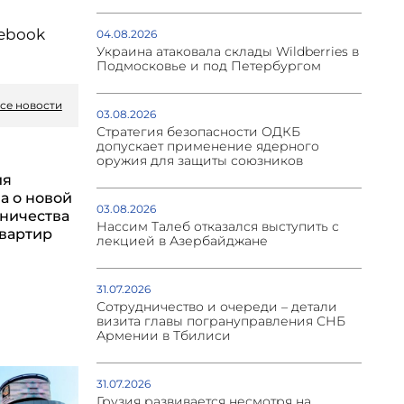
cebook
04.08.2026
Украина атаковала склады Wildberries в
Подмосковье и под Петербургом
се новости
03.08.2026
Стратегия безопасности ОДКБ
допускает применение ядерного
оружия для защиты союзников
ия
а о новой
03.08.2026
ничества
Нассим Талеб отказался выступить с
квартир
лекцией в Азербайджане
31.07.2026
Сотрудничество и очереди – детали
визита главы погрануправления СНБ
Армении в Тбилиси
31.07.2026
Грузия развивается несмотря на