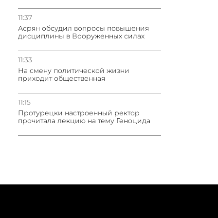
11:37
Асрян обсудил вопросы повышения
дисциплины в Вооруженных силах
11:33
На смену политической жизни
приходит общественная
11:15
Протурецки настроенный ректор
прочитала лекцию на тему Геноцида