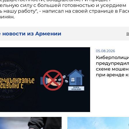
ельную силу с большей готовностью и усердием
 нашу работу", - написал на своей странице в Fa
винян.
 новости из Армении
В
05.08.2026
Киберполиц
предупредил
схеме мошен
при аренде 