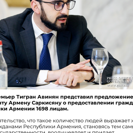
емьер Тигран Авинян представил предложени
ту Армену Саркисяну о предоставлении гражд
ки Армении 1698 лицам.
оятельство, что такое количество людей выражает
ажданами Республики Армения, становясь тем сам
осударственности, воодушевляет и придает