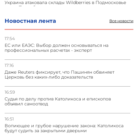
Украина атаковала склады Wildberries в Подмосковье
и под Петербургом
Новостная лента
Все новости
03.08.2026
Стратегия безопасности ОДКБ допускает применение
ядерного оружия для защиты союзников
17:54
ЕС или ЕАЭС: Выбор должен основываться на
профессиональных расчетах - эксперт
03.08.2026
Нассим Талеб отказался выступить с лекцией в
Азербайджане
17:16
Даже Reuters фиксирует, что Пашинян обвиняет
Церковь без каких-либо доказательств
31.07.2026
Сотрудничество и очереди – детали визита главы
погрануправления СНБ Армении в Тбилиси
16:59
Судья по делу против Католикоса и епископов
объявил самоотвод
16:51
Вопиющее и грубое нарушение закона: Католикоса
будут судить за закрытыми дверьми