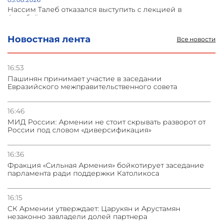
Нассим Талеб отказался выступить с лекцией в
Азербайджане
Новостная лента
Все новости
31.07.2026
Сотрудничество и очереди – детали визита главы
погрануправления СНБ Армении в Тбилиси
16:53
Пашинян принимает участие в заседании
Евразийского межправительственного совета
31.07.2026
Грузия развивается несмотря на внешние шоки и
вызовы – минэкономики Грузии
16:46
МИД России: Армении не стоит скрывать разворот от
России под словом «диверсификация»
31.07.2026
Трамп готов дать шанс переговорам с Ираном при
условии прекращения огня
16:36
Фракция «Сильная Армения» бойкотирует заседание
парламента ради поддержки Католикоса
16:15
СК Армении утверждает: Царукян и Арустамян
незаконно завладели долей партнера