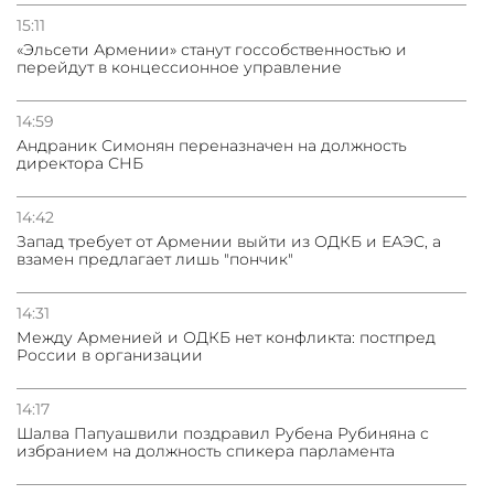
15:11
«Эльсети Армении» станут госсобственностью и
перейдут в концессионное управление
14:59
Андраник Симонян переназначен на должность
директора СНБ
14:42
Запад требует от Армении выйти из ОДКБ и ЕАЭС, а
взамен предлагает лишь "пончик"
14:31
Между Арменией и ОДКБ нет конфликта: постпред
России в организации
14:17
Шалва Папуашвили поздравил Рубена Рубиняна с
избранием на должность спикера парламента